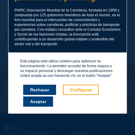
PIARC (Asociación Mundial de la Carretera), fundada en 1909 y
compuesta por 125 gobiernos miembros de todo el mundo, es el
Apellidos
*
foro mundial para el intercambio de conocimientos y
experiencias sobre carreteras, políticas y prácticas de transporte
por carretera. Con estatus consultivo ante el Consejo Económico
y Social de las Naciones Unidas, la Asociación está
Nombre
*
Volver al tema
contribuyendo a un desarrollo global estable y sostenible del
sector vial y del transporte.
Correo electrónico
*
Esta página web utiliza cookies para optimizar su
funcionamiento. Le permiten acceder de forma segura a
su espacio personal y descargar nuestras publicaciones.
¡Sigamos en contacto!
Usted acepta su uso haciendo clic en el botón "Aceptar".
SUSCRIBIRSE A LA NEWSLETTER DE PIARC
Mensaje
*
Rechazar
Configurar
Me suscribo
Ver los archivos
Aceptar
Enviar
PIARC
ASOCIACIÓN MUNDIAL DE LA CARRETERA