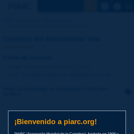
Ver la busqu
Inicio
Actividades
Diccionario Vial
Término del Diccionario | frente de cantera
Término del Diccionario Vial
frente de cantera
Idioma
: Diccionario Vial de PIARC / Español
Tema
:
Carreteras
Construcción
Movimiento de tierras
Haga clic para dejar un comentario sobre este
término
Tema
*
¡Bienvenido a piarc.org!
Apellidos
*
PIARC (Asociación Mundial de la Carretera), fundada en 1909 y