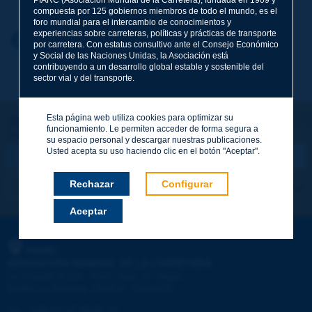
compuesta por 125 gobiernos miembros de todo el mundo, es el
foro mundial para el intercambio de conocimientos y
experiencias sobre carreteras, políticas y prácticas de transporte
Nombre
*
Volver al tema
por carretera. Con estatus consultivo ante el Consejo Económico
y Social de las Naciones Unidas, la Asociación está
contribuyendo a un desarrollo global estable y sostenible del
sector vial y del transporte.
Correo electrónico
*
Esta página web utiliza cookies para optimizar su
¡Sigamos en contacto!
funcionamiento. Le permiten acceder de forma segura a
SUSCRIBIRSE A LA NEWSLETTER DE PIARC
Mensaje
*
su espacio personal y descargar nuestras publicaciones.
Usted acepta su uso haciendo clic en el botón "Aceptar".
Rechazar
Configurar
Me suscribo
Ver los archivos
Aceptar
Enviar
PIARC
ASOCIACIÓN MUNDIAL DE LA CARRETERA
e
La Grande Arche - Paroi Sud - 5
étage
92055 La Défense CEDEX - FRANCE
Tel.
:
+33 (1) 47 96 81 21