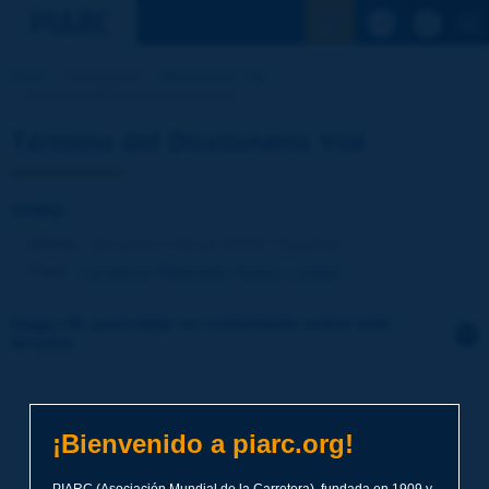
Ver la busqu
Inicio
Actividades
Diccionario Vial
Término del Diccionario | creta
Término del Diccionario Vial
creta
Idioma
: Diccionario Vial de PIARC / Español
Tema
:
Carreteras
Materiales
Suelos y áridos
Haga clic para dejar un comentario sobre este
término
Tema
*
¡Bienvenido a piarc.org!
Apellidos
*
PIARC (Asociación Mundial de la Carretera), fundada en 1909 y