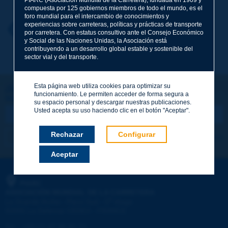
compuesta por 125 gobiernos miembros de todo el mundo, es el
foro mundial para el intercambio de conocimientos y
experiencias sobre carreteras, políticas y prácticas de transporte
Nombre
*
Volver al tema
por carretera. Con estatus consultivo ante el Consejo Económico
y Social de las Naciones Unidas, la Asociación está
contribuyendo a un desarrollo global estable y sostenible del
sector vial y del transporte.
Correo electrónico
*
Esta página web utiliza cookies para optimizar su
¡Sigamos en contacto!
funcionamiento. Le permiten acceder de forma segura a
SUSCRIBIRSE A LA NEWSLETTER DE PIARC
Mensaje
*
su espacio personal y descargar nuestras publicaciones.
Usted acepta su uso haciendo clic en el botón "Aceptar".
Rechazar
Configurar
Me suscribo
Ver los archivos
Aceptar
Enviar
PIARC
ASOCIACIÓN MUNDIAL DE LA CARRETERA
e
La Grande Arche - Paroi Sud - 5
étage
92055 La Défense CEDEX - FRANCE
Tel.
:
+33 (1) 47 96 81 21