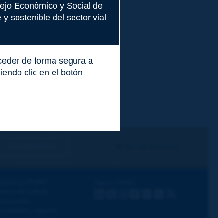
nsejo Económico y Social de
y sostenible del sector vial
cceder de forma segura a
endo clic en el botón
Me suscribo
Ver los archivos
escubra PIARC
Siga a PIARC
emas de trabajo
LinkedIn
X
Instagram
Facebook
Flickr
Youtube
RSS
ctividades
ctualidad y Agenda