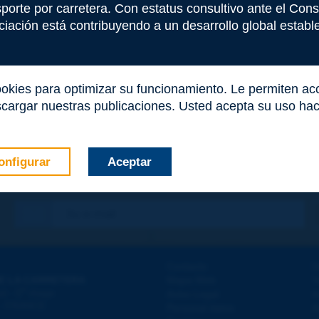
nsporte por carretera. Con estatus consultivo ante el Co
iación está contribuyendo a un desarrollo global estable 
ookies para optimizar su funcionamiento. Le permiten a
cargar nuestras publicaciones. Usted acepta su uso haci
onfigurar
Aceptar
co
*
Contacto
D
E LA CARRETERA
Mapa Web
T
e
d - 5
étage
Aviso Legal
A
 - FRANCE
Personal datos
A