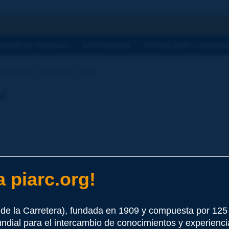
a
TEMAS DE TRABAJO
ACTIVIDADES
ACTUALIDAD Y AGEND
ccionario | arena de caolín
l
 piarc.org!
e este término
de la Carretera), fundada en 1909 y compuesta por 12
undial para el intercambio de conocimientos y experienci