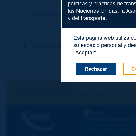
políticas y prácticas de tra
Tema
*
las Naciones Unidas, la Asoc
Término anterior
Término siguiente
y del transporte.
Apellidos
*
Esta página web utiliza c
su espacio personal y des
Volver al tema
"Aceptar".
Nombre
*
Rechazar
C
Correo electróni
¡Sigamos en contacto!
SUSCRIBIRSE A LA NEWSLETTER DE PIARC
Mensaje
*
PIARC
ASOCIACIÓN MUNDIAL D
La Grande Arche - Paroi Su
92055 La Défense CEDEX