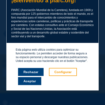
¡Bienvenido a piarc.org!
Tema
*
PIARC (Asociación Mundial de la Carretera), fundada en 1909 y
compuesta por 125 gobiernos miembros de todo el mundo, es el
Apellidos
*
foro mundial para el intercambio de conocimientos y
experiencias sobre carreteras, políticas y prácticas de transporte
por carretera. Con estatus consultivo ante el Consejo Económico
y Social de las Naciones Unidas, la Asociación está
contribuyendo a un desarrollo global estable y sostenible del
Nombre
*
Volver al tema
sector vial y del transporte.
Correo electrónico
*
Esta página web utiliza cookies para optimizar su
funcionamiento. Le permiten acceder de forma segura a
su espacio personal y descargar nuestras publicaciones.
¡Sigamos en contacto!
Usted acepta su uso haciendo clic en el botón "Aceptar".
SUSCRIBIRSE A LA NEWSLETTER DE PIARC
Mensaje
*
Rechazar
Configurar
Aceptar
Me suscribo
Ver los archivos
Enviar
PIARC