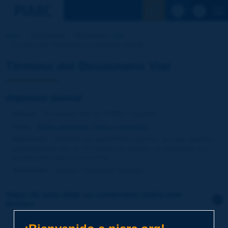
Ver la busqu
Inicio
Actividades
Diccionario Vial
Término del Diccionario | depósito aluvial
Término del Diccionario Vial
depósito aluvial
Idioma
: Diccionario Vial de PIARC / Español
Tema
:
Medio ambiente
Clima y geografía
Definición
:
Depósito de sedimentos (arenas, gravas, piedras)
abandonados por un río cuando el caudal o la pendiente son
insuficientes para arrastrarlos.
Sinónimos
:
aluvión / depósitos fluviales
Haga clic para dejar un comentario sobre este
término