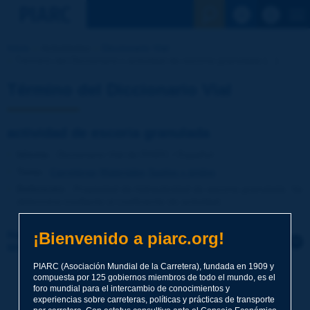
Ver la busqu
Inicio
Actividades
Diccionario Vial
Término del Diccionario | actividad de escoria granulada [...]
Término del Diccionario Vial
actividad de escoria granulada
Idioma
: Diccionario Vial de PIARC / Español
Tema
:
Carreteras
Materiales
Suelos y áridos
Definición
:
Propiedad de hidraulicidad de escoria granulada. Se
determina mediante el coeficiente de actividad.
¡Bienvenido a piarc.org!
Haga clic para dejar un comentario sobre este
término
PIARC (Asociación Mundial de la Carretera), fundada en 1909 y
compuesta por 125 gobiernos miembros de todo el mundo, es el
Tema
*
foro mundial para el intercambio de conocimientos y
experiencias sobre carreteras, políticas y prácticas de transporte