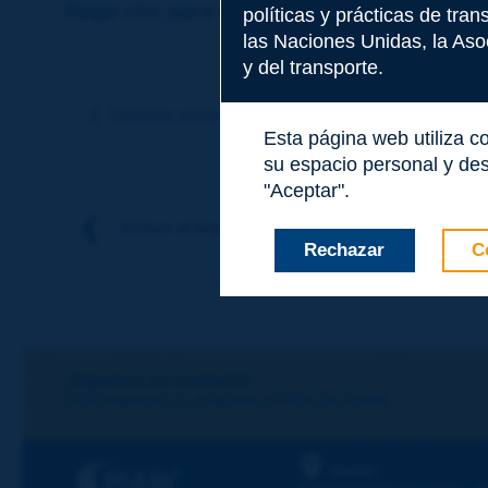
Haga clic para dejar un comentario sobr
políticas y prácticas de tra
las Naciones Unidas, la Asoc
y del transporte.
Tema
*
Término anterior
Término siguiente
Esta página web utiliza c
su espacio personal y des
Apellidos
*
"Aceptar".
Volver al tema
Rechazar
C
Nombre
*
Correo electróni
¡Sigamos en contacto!
SUSCRIBIRSE A LA NEWSLETTER DE PIARC
Mensaje
*
PIARC