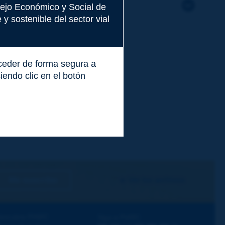
nsejo Económico y Social de
y sostenible del sector vial
cceder de forma segura a
endo clic en el botón
Me suscribo
Ver los archivos
escubra PIARC
Siga a PIARC