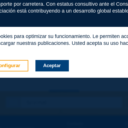
e este término
nsporte por carretera. Con estatus consultivo ante el Co
iación está contribuyendo a un desarrollo global estable 
ookies para optimizar su funcionamiento. Le permiten a
cargar nuestras publicaciones. Usted acepta su uso haci
onfigurar
Aceptar
co
*
Contacto
D