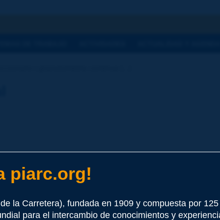
a
TEMAS DE TRABAJO
ACTIVIDADES
ACTUALIDAD Y AGEND
cionario | granulometría continua [...]
l
 piarc.org!
anulométrica no presenta escalones acusados.
CO) / bien graduado (EC, MX)
de la Carretera), fundada en 1909 y compuesta por 12
undial para el intercambio de conocimientos y experienci