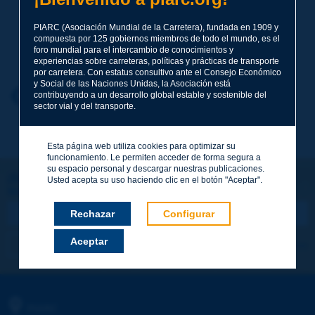
PIARC (Asociación Mundial de la Carretera), fundada en 1909 y
compuesta por 125 gobiernos miembros de todo el mundo, es el
Apellidos
*
foro mundial para el intercambio de conocimientos y
experiencias sobre carreteras, políticas y prácticas de transporte
por carretera. Con estatus consultivo ante el Consejo Económico
y Social de las Naciones Unidas, la Asociación está
Nombre
*
Volver al tema
contribuyendo a un desarrollo global estable y sostenible del
sector vial y del transporte.
Correo electrónico
*
Esta página web utiliza cookies para optimizar su
funcionamiento. Le permiten acceder de forma segura a
su espacio personal y descargar nuestras publicaciones.
¡Sigamos en contacto!
Usted acepta su uso haciendo clic en el botón "Aceptar".
SUSCRIBIRSE A LA NEWSLETTER DE PIARC
Mensaje
*
Rechazar
Configurar
Aceptar
Me suscribo
Ver los archivos
Enviar
PIARC