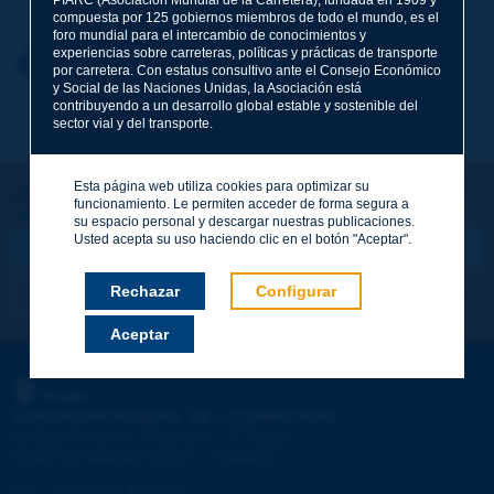
compuesta por 125 gobiernos miembros de todo el mundo, es el
foro mundial para el intercambio de conocimientos y
experiencias sobre carreteras, políticas y prácticas de transporte
Nombre
*
Volver al tema
por carretera. Con estatus consultivo ante el Consejo Económico
y Social de las Naciones Unidas, la Asociación está
contribuyendo a un desarrollo global estable y sostenible del
sector vial y del transporte.
Correo electrónico
*
Esta página web utiliza cookies para optimizar su
¡Sigamos en contacto!
funcionamiento. Le permiten acceder de forma segura a
SUSCRIBIRSE A LA NEWSLETTER DE PIARC
Mensaje
*
su espacio personal y descargar nuestras publicaciones.
Usted acepta su uso haciendo clic en el botón "Aceptar".
Rechazar
Configurar
Me suscribo
Ver los archivos
Aceptar
Enviar
PIARC
ASOCIACIÓN MUNDIAL DE LA CARRETERA
e
La Grande Arche - Paroi Sud - 5
étage
92055 La Défense CEDEX - FRANCE
Tel.
:
+33 (1) 47 96 81 21