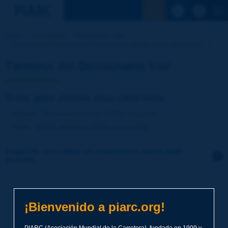
Ver la busqu
Inicio
Actividades
Diccionario Vial
Término del Diccionario | firme para climas muy calurosos [...]
Término del Diccionario Vial
firme para climas muy calurosos
Idioma
: Diccionario Vial de PIARC / Español
Tema
:
Medio ambiente
Clima y geografía
Haga clic para dejar un comentario sobre este
término
Tema
*
¡Bienvenido a piarc.org!
Apellidos
*
PIARC (Asociación Mundial de la Carretera), fundada en 1909 y