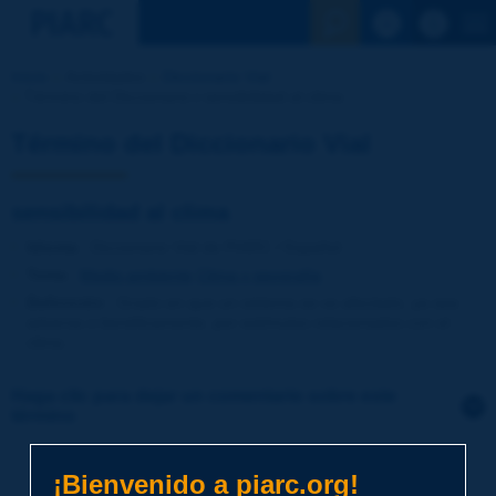
Ver la busqu
Inicio
Actividades
Diccionario Vial
Término del Diccionario | sensibilidad al clima
Término del Diccionario Vial
sensibilidad al clima
Idioma
: Diccionario Vial de PIARC / Español
Tema
:
Medio ambiente
Clima y geografía
Definición
:
Grado en que un sistema se ve afectado, ya sea
adversa o benéficamente, por estímulos relacionados con el
clima.
Haga clic para dejar un comentario sobre este
término
Tema
*
¡Bienvenido a piarc.org!