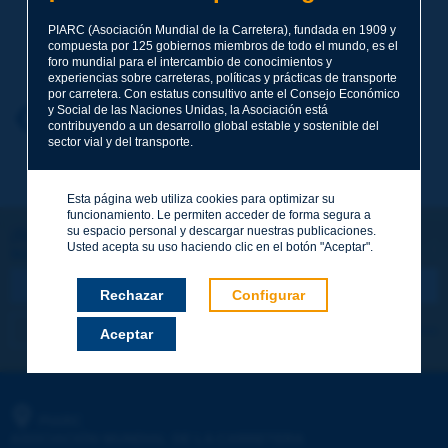
PIARC (Asociación Mundial de la Carretera), fundada en 1909 y
Apellidos
*
compuesta por 125 gobiernos miembros de todo el mundo, es el
foro mundial para el intercambio de conocimientos y
experiencias sobre carreteras, políticas y prácticas de transporte
por carretera. Con estatus consultivo ante el Consejo Económico
y Social de las Naciones Unidas, la Asociación está
Nombre
*
Volver al tema
contribuyendo a un desarrollo global estable y sostenible del
sector vial y del transporte.
Correo electrónico
*
Esta página web utiliza cookies para optimizar su
funcionamiento. Le permiten acceder de forma segura a
su espacio personal y descargar nuestras publicaciones.
¡Sigamos en contacto!
Usted acepta su uso haciendo clic en el botón "Aceptar".
SUSCRIBIRSE A LA NEWSLETTER DE PIARC
Mensaje
*
Rechazar
Configurar
Me suscribo
Ver los archivos
Aceptar
Enviar
PIARC
ASOCIACIÓN MUNDIAL DE LA CARRETERA