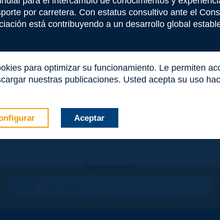
undial para el intercambio de conocimientos y experienci
nsporte por carretera. Con estatus consultivo ante el Co
e este término
iación está contribuyendo a un desarrollo global estable 
ookies para optimizar su funcionamiento. Le permiten a
cargar nuestras publicaciones. Usted acepta su uso haci
onfigurar
Aceptar
co
*