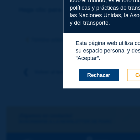
todo el mundo, es el foro m
políticas y prácticas de tra
Haga clic para dejar un comentario sobr
las Naciones Unidas, la Asoc
y del transporte.
Tema
*
Término anterior
Término siguiente
Esta página web utiliza c
su espacio personal y des
Apellidos
*
"Aceptar".
Volver al tema
Rechazar
C
Nombre
*
Correo electróni
¡Sigamos en contacto!
SUSCRIBIRSE A LA NEWSLETTER DE PIARC
Mensaje
*