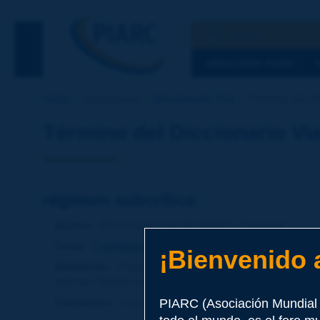
Busqueda
Ver la busqued
DESCUBRA PIARC
Inicio
Actividades
Diccionario Vial
Término del Di
Término del Diccionario Via
régimen subcrítico
Idioma
: Diccionario Vial de PIARC / Español
Tema
:
Carreteras
Drenaje y alcantarillado
¡Bienvenido a
Definición
:
Flujo a superficie libre donde el númer
régimen fluvial una pérdida de carga se traduce en 
Sinónimos
:
caudal subcrítico
PIARC (Asociación Mundial 