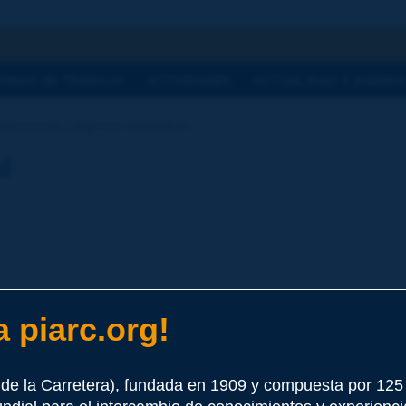
a
TEMAS DE TRABAJO
ACTIVIDADES
ACTUALIDAD Y AGEND
ccionario | régimen subcrítico
l
 piarc.org!
o de Froude es menor a 1, caracterizado por el hecho que una pe
una disminución de la línea de agua [Egis/PIARC].
de la Carretera), fundada en 1909 y compuesta por 12