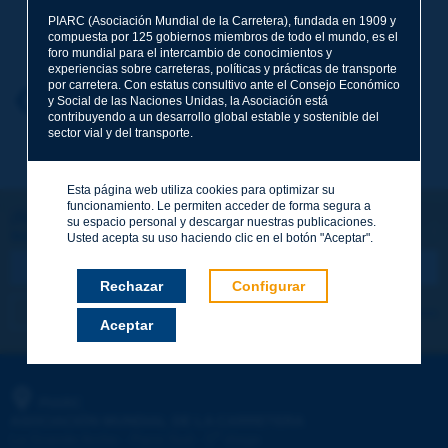
PIARC (Asociación Mundial de la Carretera), fundada en 1909 y
Apellidos
*
compuesta por 125 gobiernos miembros de todo el mundo, es el
foro mundial para el intercambio de conocimientos y
experiencias sobre carreteras, políticas y prácticas de transporte
por carretera. Con estatus consultivo ante el Consejo Económico
Nombre
*
Volver al tema
y Social de las Naciones Unidas, la Asociación está
contribuyendo a un desarrollo global estable y sostenible del
sector vial y del transporte.
Correo electrónico
*
Esta página web utiliza cookies para optimizar su
funcionamiento. Le permiten acceder de forma segura a
¡Sigamos en contacto!
su espacio personal y descargar nuestras publicaciones.
SUSCRIBIRSE A LA NEWSLETTER DE PIARC
Mensaje
*
Usted acepta su uso haciendo clic en el botón "Aceptar".
Rechazar
Configurar
Me suscribo
Ver los archivos
Aceptar
Enviar
PIARC
ASOCIACIÓN MUNDIAL DE LA CARRETERA
e
La Grande Arche - Paroi Sud - 5
étage