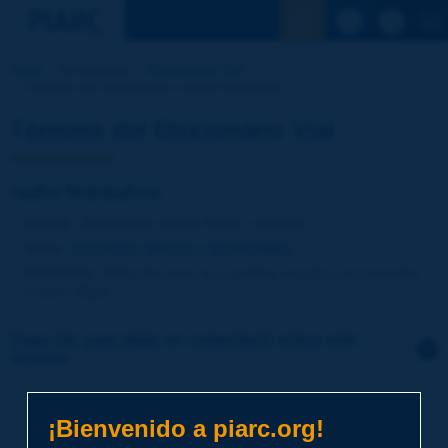
Ver la busqu
Inicio
Actividades
Diccionario Vial
Término del Diccionario | radio hidráulico
Término del Diccionario Vial
radio hidráulico
Idioma
: Diccionario Vial de PIARC / Español
Tema
:
Carreteras
Drenaje y alcantarillado
Definición
:
Relación entre la superficie mojada y el perímetro
mojado [Egis].
Haga clic para dejar un comentario sobre este
término
Tema
*
¡Bienvenido a piarc.org!