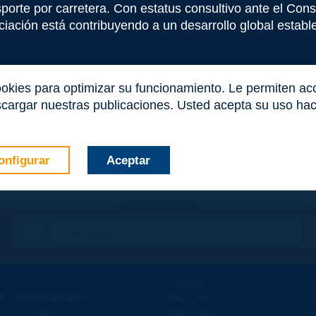
nsporte por carretera. Con estatus consultivo ante el Co
iación está contribuyendo a un desarrollo global estable 
ookies para optimizar su funcionamiento. Le permiten a
cargar nuestras publicaciones. Usted acepta su uso haci
onfigurar
Aceptar
co
*
Contacto
D
E LA CARRETERA
Mapa Web
T
e
d - 5
étage
Aviso Legal
A