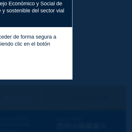
nsejo Económico y Social de
y sostenible del sector vial
cceder de forma segura a
endo clic en el botón
Me suscribo
Ver los archivos
escubra PIARC
Siga a PIARC
emas de trabajo
LinkedIn
X
Instagram
Facebook
Flickr
Youtube
RSS
ctividades