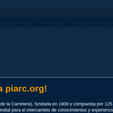
a
TEMAS DE TRABAJO
ACTIVIDADES
ACTUALIDAD Y AGEND
cionario | lluvia diaria
l
 piarc.org!
ora universal) del día J hasta las 6 am (hora universal) del día 
de la Carretera), fundada en 1909 y compuesta por 12
e este término
undial para el intercambio de conocimientos y experienci