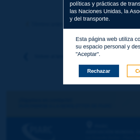
políticas y prácticas de tra
las Naciones Unidas, la Asoc
Tema
*
y del transporte.
Término anterior
Término siguiente
Esta página web utiliza c
Apellidos
*
su espacio personal y des
"Aceptar".
Volver al tema
Nombre
*
Rechazar
C
Correo electróni
¡Sigamos en contacto!
SUSCRIBIRSE A LA NEWSLETTER DE PIARC
Mensaje
*
PIARC
ASOCIACIÓN MUNDIAL D
La Grande Arche - Paroi Su