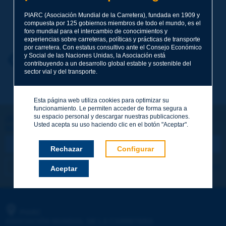
PIARC (Asociación Mundial de la Carretera), fundada en 1909 y
Apellidos
*
compuesta por 125 gobiernos miembros de todo el mundo, es el
foro mundial para el intercambio de conocimientos y
experiencias sobre carreteras, políticas y prácticas de transporte
por carretera. Con estatus consultivo ante el Consejo Económico
y Social de las Naciones Unidas, la Asociación está
Nombre
*
Volver al tema
contribuyendo a un desarrollo global estable y sostenible del
sector vial y del transporte.
Correo electrónico
*
Esta página web utiliza cookies para optimizar su
funcionamiento. Le permiten acceder de forma segura a
su espacio personal y descargar nuestras publicaciones.
¡Sigamos en contacto!
Usted acepta su uso haciendo clic en el botón "Aceptar".
SUSCRIBIRSE A LA NEWSLETTER DE PIARC
Mensaje
*
Rechazar
Configurar
Me suscribo
Ver los archivos
Aceptar
Enviar
PIARC
ASOCIACIÓN MUNDIAL DE LA CARRETERA