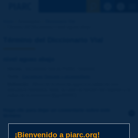
Ver la busqu
Inicio
Actividades
Diccionario Vial
Término del Diccionario | nivel aguas abajo
Término del Diccionario Vial
nivel aguas abajo
Idioma
: Diccionario Vial de PIARC / Español
Tema
:
Carreteras
Drenaje y alcantarillado
Definición
:
Altura de la línea de agua a la salida de una
estructura hidráulica. Nota: su valor es función del régimen a la
salida de la estructura [Egis/PIARC].
Haga clic para dejar un comentario sobre este
término
Tema
*
¡Bienvenido a piarc.org!