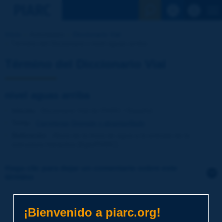
Ver la busqu
Inicio
Actividades
Diccionario Vial
Término del Diccionario | nivel aguas arriba
Término del Diccionario Vial
nivel aguas arriba
Idioma
: Diccionario Vial de PIARC / Español
Tema
:
Carreteras
Drenaje y alcantarillado
Definición
:
Altura de la línea de agua a la entrada de la
estructura hidráulica [Egis/PIARC].
Haga clic para dejar un comentario sobre este
término
Tema
*
¡Bienvenido a piarc.org!