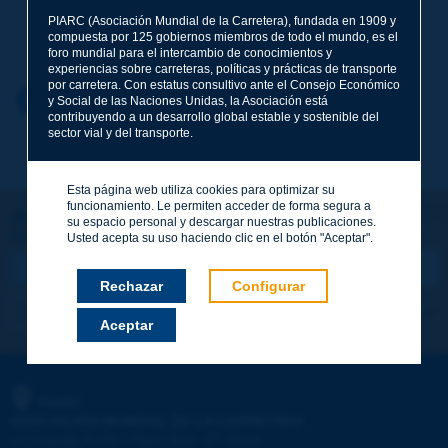
PIARC (Asociación Mundial de la Carretera), fundada en 1909 y
Apellidos
*
compuesta por 125 gobiernos miembros de todo el mundo, es el
foro mundial para el intercambio de conocimientos y
experiencias sobre carreteras, políticas y prácticas de transporte
por carretera. Con estatus consultivo ante el Consejo Económico
Nombre
*
Volver al tema
y Social de las Naciones Unidas, la Asociación está
contribuyendo a un desarrollo global estable y sostenible del
sector vial y del transporte.
Correo electrónico
*
Esta página web utiliza cookies para optimizar su
funcionamiento. Le permiten acceder de forma segura a
¡Sigamos en contacto!
su espacio personal y descargar nuestras publicaciones.
SUSCRIBIRSE A LA NEWSLETTER DE PIARC
Mensaje
*
Usted acepta su uso haciendo clic en el botón "Aceptar".
Rechazar
Configurar
Me suscribo
Ver los archivos
Aceptar
Enviar
PIARC
ASOCIACIÓN MUNDIAL DE LA CARRETERA
e
La Grande Arche - Paroi Sud - 5
étage