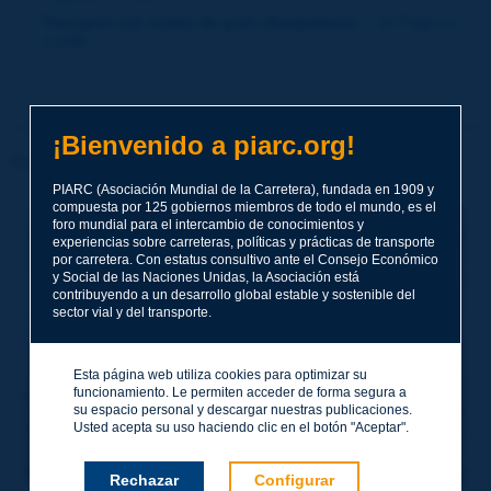
Transport sur routes de gros chargements.
- 15 Páginas -
4.1MB
¡Bienvenido a piarc.org!
Comunicaciones París 1908
PIARC (Asociación Mundial de la Carretera), fundada en 1909 y
compuesta por 125 gobiernos miembros de todo el mundo, es el
foro mundial para el intercambio de conocimientos y
experiencias sobre carreteras, políticas y prácticas de transporte
por carretera. Con estatus consultivo ante el Consejo Económico
y Social de las Naciones Unidas, la Asociación está
contribuyendo a un desarrollo global estable y sostenible del
sector vial y del transporte.
Esta página web utiliza cookies para optimizar su
funcionamiento. Le permiten acceder de forma segura a
su espacio personal y descargar nuestras publicaciones.
Usted acepta su uso haciendo clic en el botón "Aceptar".
Rechazar
Configurar