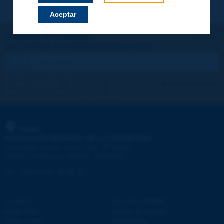
Aceptar
¡Sigamos en contacto!
SUSCRIBIRSE A LA NEWSLETTER DE PIARC
Me suscribo
Ver los archivos
PIARC
ASOCIACIÓN MUNDIAL DE LA CARRETERA
e
La Grande Arche - Paroi Sud - 5
étage
92055 La Défense CEDEX - FRANCE
Tel.
:
+33 (1) 47 96 81 21
Contacto
Descubra PIARC
Mapa Web
Temas de trabajo
Aviso Legal
Actividades