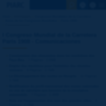
Ver la busqu
Inicio
Actividades
Congresos Mundiales de la Carretera
Actas de los Congresos Mundiales
París 1908
Comunicaciones
I Congreso Mundial de la Carretera
París 1908 - Comunicaciones
Construction des chaussées dans les tourbières des
Pays-Bas.
- 7 Páginas - 2.6MB
Emploi des machines pour l'entretien des chemins
vicinaux.
- 8 Páginas - 2.7MB
Le Développement des routes en Hongrie.
- 11 Páginas -
3.7MB
Modification du profil transversal des routes nationales
en vue de satisfaire aux besoins de la circulation
automobile.
- 7 Páginas - 2.4MB
Note sur l'organisation des rues des grandes villes.
- 8
Páginas - 2.7MB