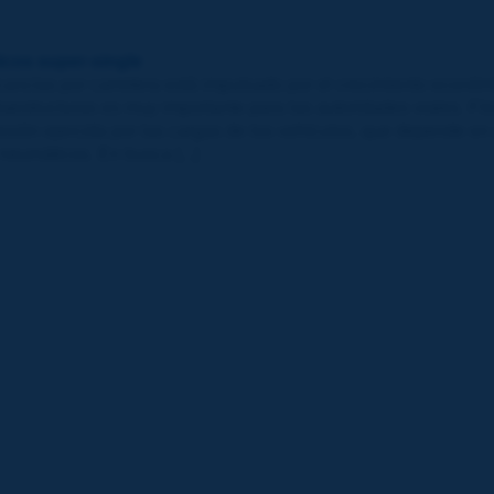
icos super-single
cancías por carretera está impulsado por el crecimiento económic
fraestructuras es muy importante para las autoridades viales. Fí
esión ejercida por las cargas de los vehículos, que depende en
neumáticos. En busca [...]