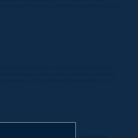
información sobre las cuestiones de género, inclusión
eteorológicos extremos y sus aplicaciones prácticas,
durante fenómenos meteorológicos extremos en todo el
proporcionar a los organismos administrativos y a los
les en diferentes regiones - Sesión conjunta de