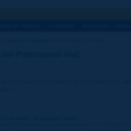
a
TEMAS DE TRABAJO
ACTIVIDADES
ACTUALIDAD Y AGEND
Gestión del Patrimonio Vial
Informes Técnicos
del Patrimonio Vial
de la Asociación Mundial de la Carretera en el ca
ógico.
n en la gestión de desastres viarios
era (PIARC) reconoce la inclusión de género y la diversidad co
 una Comisión centrada en estos temas y asignó un grupo per