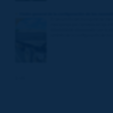
Visión general de la configuración de los neumát
El desarrollo del transporte de mer
mercancías por carretera en las in
directamente relacionado con la pr
también de la configuración de los 
1
/ 68