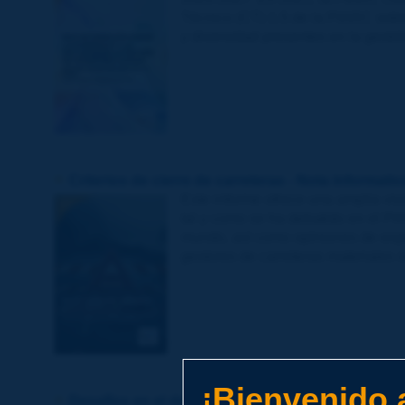
Técnico (CT) 1.5 de la PIARC sobr
y diversidad presentes en la gestión
Criterios de cierre de carreteras - Nota informa
Este informe ofrece una amplia vis
tal y como se ha debatido en el P
mundo, así como opiniones de exper
gestores de carreteras materiales de
¡Bienvenido a
Desafíos en el desarrollo de la resiliencia para 