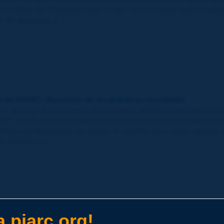
e Gestión de Desastres llevó a cabo una encuesta para recabar 
 de desastres, [...]
tiva de PIARC: Resumen de las prácticas mundiales
ión general de los cierres de carreteras debidos a fenómenos m
IARC TC1.5. Recopila información sobre cierres de carreteras 
tos y profesionales del sector. El informe tiene como objetivo 
 referencia [...]
 piarc.org!
la coordinación y cooperación en la gestión de desastres via