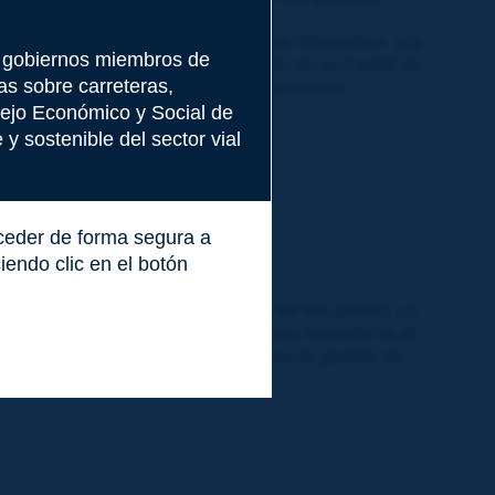
de su Comité Técnico 1.5, «Gestión de Desastres», y la
5 gobiernos miembros de
EAAA) colaboró en el evento a través de su Comité de
as sobre carreteras,
 la cooperación y la diversidad» proporcionó
nsejo Económico y Social de
y sostenible del sector vial
cceder de forma segura a
endo clic en el botón
ir a una organización obtener valor de sus activos. La
lementación de «procesos y actividades basados en el
objetivos de la organización en planes de gestión de