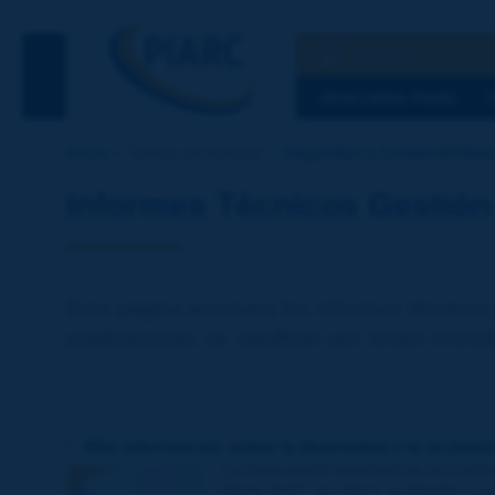
Busqueda
Ver la busqued
DESCUBRA PIARC
Inicio
Temas de trabajo
Seguridad y Sostenibilidad
Informes Técnicos Gestión 
Esta página enumera los informes técnicos 
publicaciones se clasifican por orden cronol
Más información sobre la diversidad y la inclusió
La Asociación Mundial de la Carret
2024-2027. En 2021, la PIARC creó