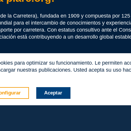
 Mayo 2025
zado por la Asociación Mundial de la Carretera (PIARC) a través 
de la Carretera), fundada en 1909 y compuesta por 12
 (JARA). La Asociación de Carreteras de Asia y Australasia (R
undial para el intercambio de conocimientos y experienci
stión. «Gestión de desastres viales: mejora de la coordinación,
as [...]
nsporte por carretera. Con estatus consultivo ante el Co
iación está contribuyendo a un desarrollo global estable 
ookies para optimizar su funcionamiento. Le permiten a
cargar nuestras publicaciones. Usted acepta su uso haci
so 55001 en organizaciones viarias
 y como se define en la norma ISO 55001, tiene por objeto permit
 estructurado de la gestión de activos, centrándose en la imp
onfigurar
Aceptar
ión, de planificación y toma de decisiones que transforman los 
..]