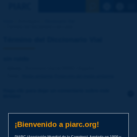
Ver la busqu
Inicio
Actividades
Diccionario Vial
Término del Diccionario | sin ruido
Término del Diccionario Vial
sin ruido
Idioma
: Diccionario Vial de PIARC / Español
Tema
:
Medio ambiente
Protección del medio ambiente
Haga clic para dejar un comentario sobre este
término
Tema
*
¡Bienvenido a piarc.org!
Apellidos
*
PIARC (Asociación Mundial de la Carretera), fundada en 1909 y