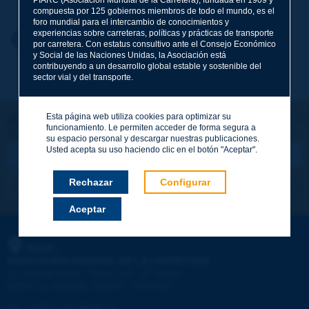
compuesta por 125 gobiernos miembros de todo el mundo, es el
foro mundial para el intercambio de conocimientos y
experiencias sobre carreteras, políticas y prácticas de transporte
Nombre
*
Volver al tema
por carretera. Con estatus consultivo ante el Consejo Económico
y Social de las Naciones Unidas, la Asociación está
contribuyendo a un desarrollo global estable y sostenible del
sector vial y del transporte.
Correo electrónico
*
Esta página web utiliza cookies para optimizar su
¡Sigamos en contacto!
funcionamiento. Le permiten acceder de forma segura a
SUSCRIBIRSE A LA NEWSLETTER DE PIARC
Mensaje
*
su espacio personal y descargar nuestras publicaciones.
Usted acepta su uso haciendo clic en el botón "Aceptar".
Rechazar
Configurar
Me suscribo
Ver los archivos
Aceptar
Enviar
PIARC
ASOCIACIÓN MUNDIAL DE LA CARRETERA
e
La Grande Arche - Paroi Sud - 5
étage
92055 La Défense CEDEX - FRANCE
Tel.
:
+33 (1) 47 96 81 21