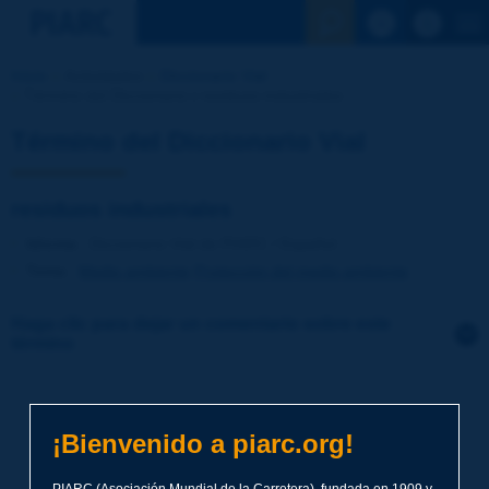
Ver la busqu
Inicio
Actividades
Diccionario Vial
Término del Diccionario | residuos industriales
Término del Diccionario Vial
residuos industriales
Idioma
: Diccionario Vial de PIARC / Español
Tema
:
Medio ambiente
Protección del medio ambiente
Haga clic para dejar un comentario sobre este
término
Tema
*
¡Bienvenido a piarc.org!
Apellidos
*
PIARC (Asociación Mundial de la Carretera), fundada en 1909 y