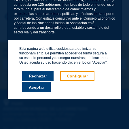
compuesta por 125 gobiernos miembros de todo el mundo, es el
foro mundial para el intercambio de conocimientos y
experiencias sobre carreteras, políticas y prácticas de transporte
Nombre
*
Volver al tema
por carretera. Con estatus consultivo ante el Consejo Económico
y Social de las Naciones Unidas, la Asociación está
contribuyendo a un desarrollo global estable y sostenible del
sector vial y del transporte.
Correo electrónico
*
Esta página web utiliza cookies para optimizar su
¡Sigamos en contacto!
funcionamiento. Le permiten acceder de forma segura a
SUSCRIBIRSE A LA NEWSLETTER DE PIARC
Mensaje
*
su espacio personal y descargar nuestras publicaciones.
Usted acepta su uso haciendo clic en el botón "Aceptar".
Rechazar
Configurar
Me suscribo
Ver los archivos
Aceptar
Enviar
PIARC
ASOCIACIÓN MUNDIAL DE LA CARRETERA
e
La Grande Arche - Paroi Sud - 5
étage
92055 La Défense CEDEX - FRANCE
Tel.
:
+33 (1) 47 96 81 21