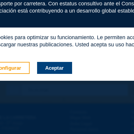
nsporte por carretera. Con estatus consultivo ante el Co
iación está contribuyendo a un desarrollo global estable 
ookies para optimizar su funcionamiento. Le permiten a
cargar nuestras publicaciones. Usted acepta su uso haci
onfigurar
Aceptar
co
*
Contacto
D
E LA CARRETERA
Mapa Web
T
e
d - 5
étage
Aviso Legal
A
 - FRANCE
Personal datos
A