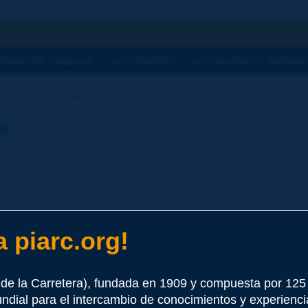
a
TEMAS DE TRABAJO
ACTIVIDADES
ACTUALIDAD Y AGEND
ccionario | contaminación del suelo [...]
l
 piarc.org!
nte
e este término
de la Carretera), fundada en 1909 y compuesta por 12
undial para el intercambio de conocimientos y experienci