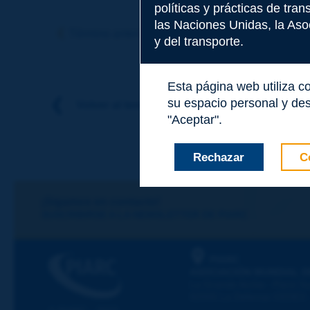
políticas y prácticas de tra
Tema
*
las Naciones Unidas, la Asoc
Término anterior
Término siguiente
y del transporte.
Apellidos
*
Esta página web utiliza c
su espacio personal y des
Volver al tema
"Aceptar".
Nombre
*
Rechazar
C
Correo electróni
¡Sigamos en contacto!
SUSCRIBIRSE A LA NEWSLETTER DE PIARC
Mensaje
*
PIARC
ASOCIACIÓN MUNDIAL D
La Grande Arche - Paroi Su
92055 La Défense CEDEX