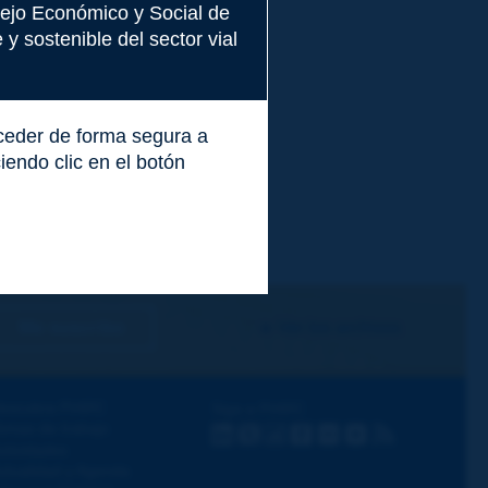
nsejo Económico y Social de
y sostenible del sector vial
cceder de forma segura a
endo clic en el botón
Me suscribo
Ver los archivos
escubra PIARC
Siga a PIARC
emas de trabajo
LinkedIn
X
Instagram
Facebook
Flickr
Youtube
RSS
ctividades
ctualidad y Agenda