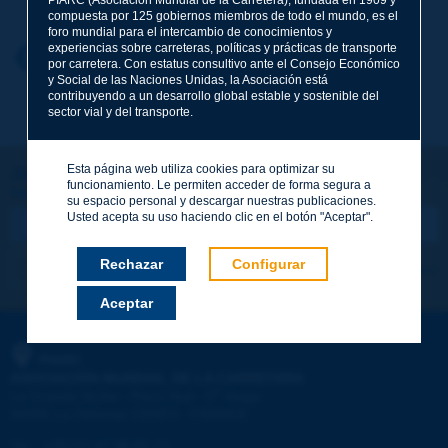
compuesta por 125 gobiernos miembros de todo el mundo, es el
foro mundial para el intercambio de conocimientos y
experiencias sobre carreteras, políticas y prácticas de transporte
Nombre
*
Volver al tema
por carretera. Con estatus consultivo ante el Consejo Económico
y Social de las Naciones Unidas, la Asociación está
contribuyendo a un desarrollo global estable y sostenible del
sector vial y del transporte.
Correo electrónico
*
Esta página web utiliza cookies para optimizar su
¡Sigamos en contacto!
funcionamiento. Le permiten acceder de forma segura a
SUSCRIBIRSE A LA NEWSLETTER DE PIARC
Mensaje
*
su espacio personal y descargar nuestras publicaciones.
Usted acepta su uso haciendo clic en el botón "Aceptar".
Rechazar
Configurar
Me suscribo
Ver los archivos
Aceptar
Enviar
PIARC
ASOCIACIÓN MUNDIAL DE LA CARRETERA
e
La Grande Arche - Paroi Sud - 5
étage
92055 La Défense CEDEX - FRANCE
Tel.
:
+33 (1) 47 96 81 21