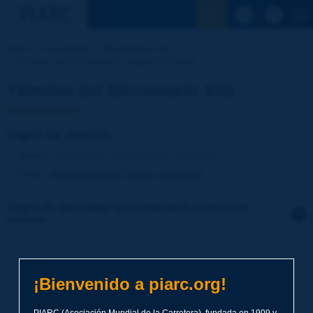
Ver la busqu
Inicio
Actividades
Diccionario Vial
Término del Diccionario | lugar de interés
Término del Diccionario Vial
lugar de interés
Idioma
: Diccionario Vial de PIARC / Español
Tema
:
Medio ambiente
Clima y geografía
Haga clic para dejar un comentario sobre este
término
Tema
*
¡Bienvenido a piarc.org!
Apellidos
*
PIARC (Asociación Mundial de la Carretera), fundada en 1909 y