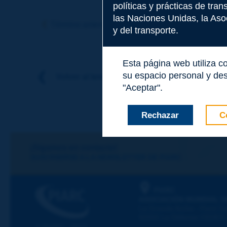
políticas y prácticas de tra
Tema
*
las Naciones Unidas, la Asoc
Término anterior
Término siguiente
y del transporte.
Apellidos
*
Esta página web utiliza c
su espacio personal y des
Volver al tema
"Aceptar".
Nombre
*
Rechazar
C
Correo electróni
¡Sigamos en contacto!
SUSCRIBIRSE A LA NEWSLETTER DE PIARC
Mensaje
*
PIARC
ASOCIACIÓN MUNDIAL D
La Grande Arche - Paroi Su
92055 La Défense CEDEX