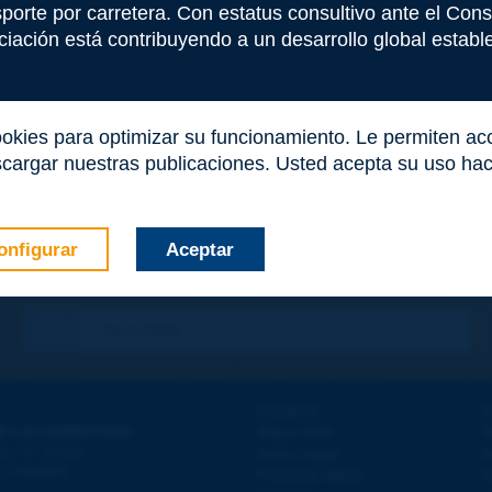
nsporte por carretera. Con estatus consultivo ante el Co
iación está contribuyendo a un desarrollo global estable 
ookies para optimizar su funcionamiento. Le permiten a
cargar nuestras publicaciones. Usted acepta su uso haci
onfigurar
Aceptar
co
*
Contacto
D
E LA CARRETERA
Mapa Web
T
e
d - 5
étage
Aviso Legal
A
 - FRANCE
Personal datos
A