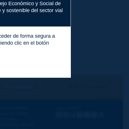
nsejo Económico y Social de
y sostenible del sector vial
cceder de forma segura a
endo clic en el botón
Me suscribo
Ver los archivos
escubra PIARC
Siga a PIARC
emas de trabajo
LinkedIn
X
Instagram
Facebook
Flickr
Youtube
RSS
ctividades
ctualidad y Agenda