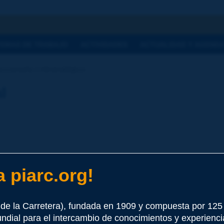
a
TEMAS DE TRABAJO
ACTIVIDADES
ACTUALIDAD Y AGEND
ccionario | mineralógico
l
 piarc.org!
e este término
de la Carretera), fundada en 1909 y compuesta por 12
undial para el intercambio de conocimientos y experienci