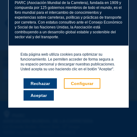
Apellidos
*
PIARC (Asociación Mundial de la Carretera), fundada en 1909 y
compuesta por 125 gobiernos miembros de todo el mundo, es el
foro mundial para el intercambio de conocimientos y
experiencias sobre carreteras, políticas y prácticas de transporte
Nombre
*
por carretera. Con estatus consultivo ante el Consejo Económico
Volver al tema
y Social de las Naciones Unidas, la Asociación está
contribuyendo a un desarrollo global estable y sostenible del
sector vial y del transporte.
Correo electrónico
*
Esta página web utiliza cookies para optimizar su
¡Sigamos en contacto!
funcionamiento. Le permiten acceder de forma segura a
su espacio personal y descargar nuestras publicaciones.
SUSCRIBIRSE A LA NEWSLETTER DE PIARC
Mensaje
*
Usted acepta su uso haciendo clic en el botón "Aceptar".
Rechazar
Configurar
Me suscribo
Ver los archivos
Aceptar
Enviar
PIARC
ASOCIACIÓN MUNDIAL DE LA CARRETERA
e
La Grande Arche - Paroi Sud - 5
étage
92055 La Défense CEDEX - FRANCE