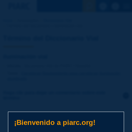
Ver la busqu
Inicio
Actividades
Diccionario Vial
Término del Diccionario | iluminación vial
Término del Diccionario Vial
iluminación vial
Idioma
: Diccionario Vial de PIARC / Español
Tema
:
Carreteras
Equipamiento para carreteras
Iluminación,
alumbrado
Haga clic para dejar un comentario sobre este
término
Tema
*
¡Bienvenido a piarc.org!