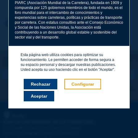
Apellidos
*
PIARC (Asociación Mundial de la Carretera), fundada en 1909 y
compuesta por 125 gobiernos miembros de todo el mundo, es el
foro mundial para el intercambio de conocimientos y
experiencias sobre carreteras, políticas y prácticas de transporte
Nombre
*
por carretera. Con estatus consultivo ante el Consejo Económico
Volver al tema
y Social de las Naciones Unidas, la Asociación está
contribuyendo a un desarrollo global estable y sostenible del
sector vial y del transporte.
Correo electrónico
*
Esta página web utiliza cookies para optimizar su
¡Sigamos en contacto!
funcionamiento. Le permiten acceder de forma segura a
su espacio personal y descargar nuestras publicaciones.
SUSCRIBIRSE A LA NEWSLETTER DE PIARC
Mensaje
*
Usted acepta su uso haciendo clic en el botón "Aceptar".
Rechazar
Configurar
Me suscribo
Ver los archivos
Aceptar
Enviar
PIARC
ASOCIACIÓN MUNDIAL DE LA CARRETERA
e
La Grande Arche - Paroi Sud - 5
étage
92055 La Défense CEDEX - FRANCE