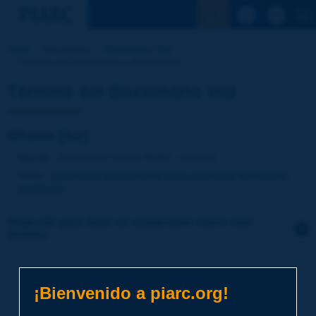
Ver la busqu
Inicio
Actividades
Diccionario Vial
Término del Diccionario | difusor [luz]
Término del Diccionario Vial
difusor [luz]
Idioma
: Diccionario Vial de PIARC / Español
Tema
:
Carreteras
Equipamiento para carreteras
Iluminación,
alumbrado
Haga clic para dejar un comentario sobre este
término
Tema
*
¡Bienvenido a piarc.org!