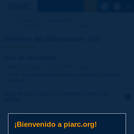
Ver la busqu
Inicio
Actividades
Diccionario Vial
Término del Diccionario | hora de encendido
Término del Diccionario Vial
hora de encendido
Idioma
: Diccionario Vial de PIARC / Español
Tema
:
Carreteras
Equipamiento para carreteras
Iluminación,
alumbrado
Haga clic para dejar un comentario sobre este
término
Tema
*
¡Bienvenido a piarc.org!