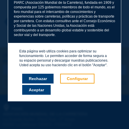
Apellidos
*
PIARC (Asociación Mundial de la Carretera), fundada en 1909 y
compuesta por 125 gobiernos miembros de todo el mundo, es el
foro mundial para el intercambio de conocimientos y
experiencias sobre carreteras, políticas y prácticas de transporte
Nombre
*
por carretera. Con estatus consultivo ante el Consejo Económico
Volver al tema
y Social de las Naciones Unidas, la Asociación está
contribuyendo a un desarrollo global estable y sostenible del
sector vial y del transporte.
Correo electrónico
*
Esta página web utiliza cookies para optimizar su
¡Sigamos en contacto!
funcionamiento. Le permiten acceder de forma segura a
su espacio personal y descargar nuestras publicaciones.
SUSCRIBIRSE A LA NEWSLETTER DE PIARC
Mensaje
*
Usted acepta su uso haciendo clic en el botón "Aceptar".
Rechazar
Configurar
Me suscribo
Ver los archivos
Aceptar
Enviar
PIARC
ASOCIACIÓN MUNDIAL DE LA CARRETERA
e
La Grande Arche - Paroi Sud - 5
étage
92055 La Défense CEDEX - FRANCE