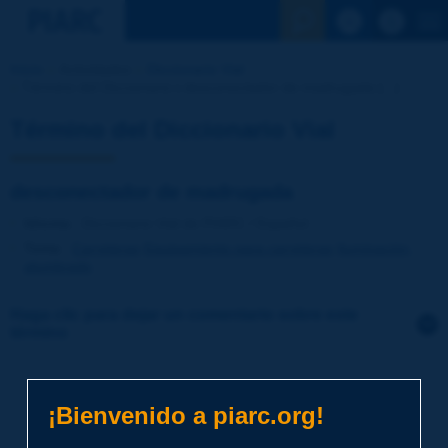
Ver la busqu
Inicio
Actividades
Diccionario Vial
Término del Diccionario | desconectador de madrugada [...]
Término del Diccionario Vial
desconectador de madrugada
Idioma
: Diccionario Vial de PIARC / Español
Tema
:
Carreteras
Equipamiento para carreteras
Iluminación,
alumbrado
Haga clic para dejar un comentario sobre este
término
Tema
*
¡Bienvenido a piarc.org!