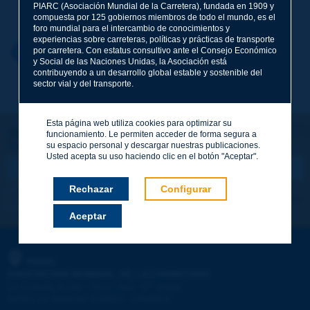
Apellidos
*
PIARC (Asociación Mundial de la Carretera), fundada en 1909 y
compuesta por 125 gobiernos miembros de todo el mundo, es el
foro mundial para el intercambio de conocimientos y
experiencias sobre carreteras, políticas y prácticas de transporte
Nombre
*
por carretera. Con estatus consultivo ante el Consejo Económico
Volver al tema
y Social de las Naciones Unidas, la Asociación está
contribuyendo a un desarrollo global estable y sostenible del
sector vial y del transporte.
Correo electrónico
*
Esta página web utiliza cookies para optimizar su
¡Sigamos en contacto!
funcionamiento. Le permiten acceder de forma segura a
su espacio personal y descargar nuestras publicaciones.
SUSCRIBIRSE A LA NEWSLETTER DE PIARC
Mensaje
*
Usted acepta su uso haciendo clic en el botón "Aceptar".
Rechazar
Configurar
Me suscribo
Ver los archivos
Aceptar
Enviar
PIARC
ASOCIACIÓN MUNDIAL DE LA CARRETERA
e
La Grande Arche - Paroi Sud - 5
étage
92055 La Défense CEDEX - FRANCE