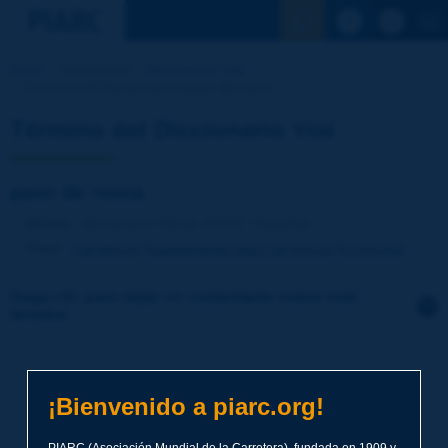
Ver la busqu
Inicio
Actividades
Diccionario Vial
Término del Diccionario | paso de rosca
Término del Diccionario Vial
paso de rosca
Idioma
: Diccionario Vial de PIARC / Español
Tema
:
Carreteras
Equipamiento para carreteras
Accesorios
Haga clic para dejar un comentario sobre este
término
Tema
*
¡Bienvenido a piarc.org!
Apellidos
*
PIARC (Asociación Mundial de la Carretera), fundada en 1909 y