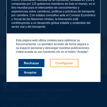
compuesta por 125 gobiernos miembros de todo el mundo, es el
foro mundial para el intercambio de conocimientos y
experiencias sobre carreteras, políticas y prácticas de transporte
Nombre
*
Volver al tema
por carretera. Con estatus consultivo ante el Consejo Económico
y Social de las Naciones Unidas, la Asociación está
contribuyendo a un desarrollo global estable y sostenible del
sector vial y del transporte.
Correo electrónico
*
Esta página web utiliza cookies para optimizar su
¡Sigamos en contacto!
funcionamiento. Le permiten acceder de forma segura a
SUSCRIBIRSE A LA NEWSLETTER DE PIARC
Mensaje
*
su espacio personal y descargar nuestras publicaciones.
Usted acepta su uso haciendo clic en el botón "Aceptar".
Rechazar
Configurar
Me suscribo
Ver los archivos
Aceptar
Enviar
PIARC
ASOCIACIÓN MUNDIAL DE LA CARRETERA
e
La Grande Arche - Paroi Sud - 5
étage
92055 La Défense CEDEX - FRANCE
Tel.
:
+33 (1) 47 96 81 21