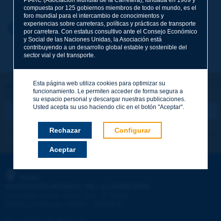
compuesta por 125 gobiernos miembros de todo el mundo, es el
foro mundial para el intercambio de conocimientos y
experiencias sobre carreteras, políticas y prácticas de transporte
Nombre
*
Volver al tema
por carretera. Con estatus consultivo ante el Consejo Económico
y Social de las Naciones Unidas, la Asociación está
contribuyendo a un desarrollo global estable y sostenible del
sector vial y del transporte.
Correo electrónico
*
Esta página web utiliza cookies para optimizar su
¡Sigamos en contacto!
funcionamiento. Le permiten acceder de forma segura a
SUSCRIBIRSE A LA NEWSLETTER DE PIARC
Mensaje
*
su espacio personal y descargar nuestras publicaciones.
Usted acepta su uso haciendo clic en el botón "Aceptar".
Rechazar
Configurar
Me suscribo
Ver los archivos
Aceptar
Enviar
PIARC
ASOCIACIÓN MUNDIAL DE LA CARRETERA
e
La Grande Arche - Paroi Sud - 5
étage
92055 La Défense CEDEX - FRANCE
Tel.
:
+33 (1) 47 96 81 21