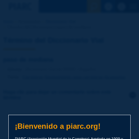
Ver la busqu
Inicio
Actividades
Diccionario Vial
Término del Diccionario | paso de mediana
Término del Diccionario Vial
paso de mediana
Idioma
: Diccionario Vial de PIARC / Español
Tema
:
Carreteras
Equipamiento para carreteras
Accesorios
Haga clic para dejar un comentario sobre este
término
Tema
*
¡Bienvenido a piarc.org!
Apellidos
*
PIARC (Asociación Mundial de la Carretera), fundada en 1909 y