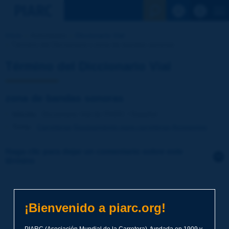
Ver la busqu
Inicio
Actividades
Diccionario Vial
Término del Diccionario | zona de bandas sonoras
Término del Diccionario Vial
zona de bandas sonoras
Idioma
: Diccionario Vial de PIARC / Español
Tema
:
Carreteras
Equipamiento para carreteras
Accesorios
Haga clic para dejar un comentario sobre este
término
Tema
*
¡Bienvenido a piarc.org!
Apellidos
*
PIARC (Asociación Mundial de la Carretera), fundada en 1909 y