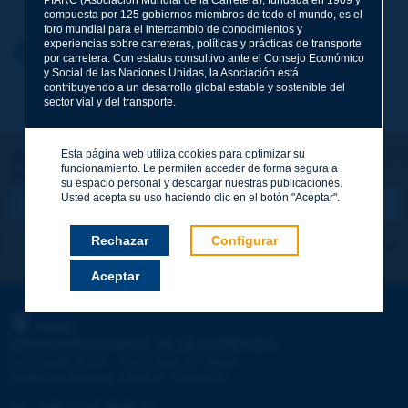
compuesta por 125 gobiernos miembros de todo el mundo, es el
foro mundial para el intercambio de conocimientos y
experiencias sobre carreteras, políticas y prácticas de transporte
Nombre
*
Volver al tema
por carretera. Con estatus consultivo ante el Consejo Económico
y Social de las Naciones Unidas, la Asociación está
contribuyendo a un desarrollo global estable y sostenible del
sector vial y del transporte.
Correo electrónico
*
Esta página web utiliza cookies para optimizar su
¡Sigamos en contacto!
funcionamiento. Le permiten acceder de forma segura a
SUSCRIBIRSE A LA NEWSLETTER DE PIARC
Mensaje
*
su espacio personal y descargar nuestras publicaciones.
Usted acepta su uso haciendo clic en el botón "Aceptar".
Rechazar
Configurar
Me suscribo
Ver los archivos
Aceptar
Enviar
PIARC
ASOCIACIÓN MUNDIAL DE LA CARRETERA
e
La Grande Arche - Paroi Sud - 5
étage
92055 La Défense CEDEX - FRANCE
Tel.
:
+33 (1) 47 96 81 21