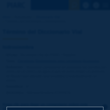
Ver la busqu
Inicio
Actividades
Diccionario Vial
Término del Diccionario | hidrosiembra
Término del Diccionario Vial
hidrosiembra
Idioma
: Diccionario Vial de PIARC / Español
Tema
:
Carreteras
Equipamiento para carreteras
Accesorios
Definición
:
Operación consistente en proyectar las semillas por
medio de un chorro de agua al que se suele añadir un producto
de fijación (por ejemplo una emulsión) y eventualmente un
abono.
Gramática
:
nf
Sinónimos
:
hidrosembradura (COPACA)
Haga clic para dejar un comentario sobre este
término