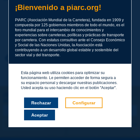
¡Bienvenido a piarc.org!
Tema
*
PIARC (Asociación Mundial de la Carretera), fundada en 1909 y
compuesta por 125 gobiernos miembros de todo el mundo, es el
foro mundial para el intercambio de conocimientos y
experiencias sobre carreteras, políticas y prácticas de transporte
Apellidos
*
por carretera. Con estatus consultivo ante el Consejo Económico
y Social de las Naciones Unidas, la Asociación está
contribuyendo a un desarrollo global estable y sostenible del
sector vial y del transporte.
Nombre
*
Volver al tema
Esta página web utiliza cookies para optimizar su
funcionamiento. Le permiten acceder de forma segura a
Correo electrónico
*
su espacio personal y descargar nuestras publicaciones.
Usted acepta su uso haciendo clic en el botón "Aceptar".
¡Sigamos en contacto!
SUSCRIBIRSE A LA NEWSLETTER DE PIARC
Mensaje
*
Rechazar
Configurar
Aceptar
Me suscribo
Ver los archivos