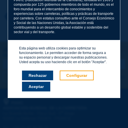
compuesta por 125 gobiernos miembros de todo el mundo, es el
foro mundial para el intercambio de conocimientos y
experiencias sobre carreteras, políticas y prácticas de transporte
Nombre
*
Volver al tema
por carretera. Con estatus consultivo ante el Consejo Económico
y Social de las Naciones Unidas, la Asociación está
contribuyendo a un desarrollo global estable y sostenible del
sector vial y del transporte.
Correo electrónico
*
Esta página web utiliza cookies para optimizar su
¡Sigamos en contacto!
funcionamiento. Le permiten acceder de forma segura a
SUSCRIBIRSE A LA NEWSLETTER DE PIARC
Mensaje
*
su espacio personal y descargar nuestras publicaciones.
Usted acepta su uso haciendo clic en el botón "Aceptar".
Rechazar
Configurar
Me suscribo
Ver los archivos
Aceptar
Enviar
PIARC
ASOCIACIÓN MUNDIAL DE LA CARRETERA
e
La Grande Arche - Paroi Sud - 5
étage
92055 La Défense CEDEX - FRANCE
Tel.
:
+33 (1) 47 96 81 21