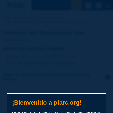
Ver la busqu
Inicio
Actividades
Diccionario Vial
Término del Diccionario | altura del ascenso capilar [...]
Término del Diccionario Vial
altura del ascenso capilar
Idioma
: Diccionario Vial de PIARC / Español
Tema
:
Carreteras
Drenaje y alcantarillado
Haga clic para dejar un comentario sobre este
término
Tema
*
¡Bienvenido a piarc.org!
Apellidos
*
PIARC (Asociación Mundial de la Carretera), fundada en 1909 y