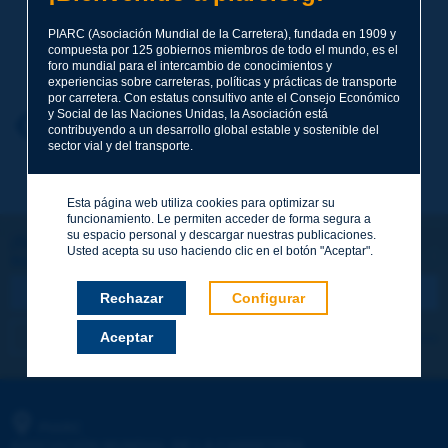
PIARC (Asociación Mundial de la Carretera), fundada en 1909 y
compuesta por 125 gobiernos miembros de todo el mundo, es el
Apellidos
*
foro mundial para el intercambio de conocimientos y
experiencias sobre carreteras, políticas y prácticas de transporte
por carretera. Con estatus consultivo ante el Consejo Económico
y Social de las Naciones Unidas, la Asociación está
Nombre
*
Volver al tema
contribuyendo a un desarrollo global estable y sostenible del
sector vial y del transporte.
Correo electrónico
*
Esta página web utiliza cookies para optimizar su
funcionamiento. Le permiten acceder de forma segura a
su espacio personal y descargar nuestras publicaciones.
¡Sigamos en contacto!
Usted acepta su uso haciendo clic en el botón "Aceptar".
SUSCRIBIRSE A LA NEWSLETTER DE PIARC
Mensaje
*
Rechazar
Configurar
Me suscribo
Ver los archivos
Aceptar
Enviar
PIARC
ASOCIACIÓN MUNDIAL DE LA CARRETERA