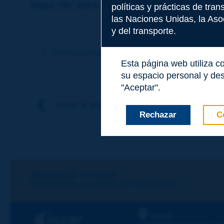
Haga clic para dejar un comentario sobr
políticas y prácticas de tra
las Naciones Unidas, la Asoc
y del transporte.
Tema
*
Término anterior
Término siguiente
Esta página web utiliza c
su espacio personal y des
Apellidos
*
"Aceptar".
Volver al tema
Rechazar
C
Nombre
*
Correo electróni
¡Sigamos en contacto!
SUSCRIBIRSE A LA NEWSLETTER DE PIARC
Mensaje
*
PIARC