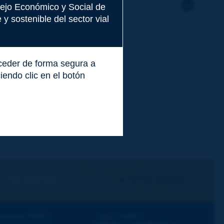
nsejo Económico y Social de
y sostenible del sector vial
cceder de forma segura a
endo clic en el botón
Me suscribo
Ver los archivos
escubra PIARC
Siga a PIARC