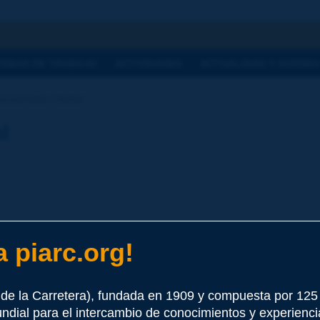
a
TEMAS DE TRABAJO
ACTIVIDADES
ACTUALIDAD Y AGEND
cionario | fieltro
l
 piarc.org!
n de carreteras para proteger de la contaminación o la reflexión d
de la Carretera), fundada en 1909 y compuesta por 12
undial para el intercambio de conocimientos y experienci