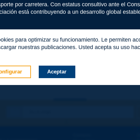
e este término
nsporte por carretera. Con estatus consultivo ante el Co
iación está contribuyendo a un desarrollo global estable 
ookies para optimizar su funcionamiento. Le permiten a
cargar nuestras publicaciones. Usted acepta su uso haci
onfigurar
Aceptar
co
*
Contacto
D