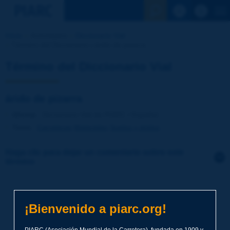
Ver la busqu
Inicio
Actividades
Diccionario Vial
Término del Diccionario | árido de pizarra
Término del Diccionario Vial
árido de pizarra
Idioma
: Diccionario Vial de PIARC / Español
Tema
:
Carreteras
Materiales
Suelos y áridos
Haga clic para dejar un comentario sobre este
término
Tema
*
¡Bienvenido a piarc.org!
Apellidos
*
PIARC (Asociación Mundial de la Carretera), fundada en 1909 y