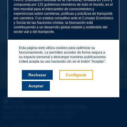
compuesta por 125 gobiernos miembros de todo el mundo, es el
foro mundial para el intercambio de conocimientos y
experiencias sobre carreteras, políticas y prácticas de transporte
Nombre
*
Volver al tema
por carretera. Con estatus consultivo ante el Consejo Económico
y Social de las Naciones Unidas, la Asociación está
contribuyendo a un desarrollo global estable y sostenible del
sector vial y del transporte.
Correo electrónico
*
Esta página web utiliza cookies para optimizar su
¡Sigamos en contacto!
funcionamiento. Le permiten acceder de forma segura a
SUSCRIBIRSE A LA NEWSLETTER DE PIARC
Mensaje
*
su espacio personal y descargar nuestras publicaciones.
Usted acepta su uso haciendo clic en el botón "Aceptar".
Rechazar
Configurar
Me suscribo
Ver los archivos
Aceptar
Enviar
PIARC
ASOCIACIÓN MUNDIAL DE LA CARRETERA
e
La Grande Arche - Paroi Sud - 5
étage
92055 La Défense CEDEX - FRANCE
Tel.
:
+33 (1) 47 96 81 21