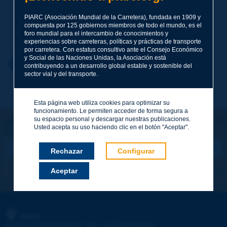
PIARC (Asociación Mundial de la Carretera), fundada en 1909 y
compuesta por 125 gobiernos miembros de todo el mundo, es el
Apellidos
*
foro mundial para el intercambio de conocimientos y
experiencias sobre carreteras, políticas y prácticas de transporte
por carretera. Con estatus consultivo ante el Consejo Económico
y Social de las Naciones Unidas, la Asociación está
Nombre
*
Volver al tema
contribuyendo a un desarrollo global estable y sostenible del
sector vial y del transporte.
Correo electrónico
*
Esta página web utiliza cookies para optimizar su
funcionamiento. Le permiten acceder de forma segura a
su espacio personal y descargar nuestras publicaciones.
¡Sigamos en contacto!
Usted acepta su uso haciendo clic en el botón "Aceptar".
SUSCRIBIRSE A LA NEWSLETTER DE PIARC
Mensaje
*
Rechazar
Configurar
Me suscribo
Ver los archivos
Aceptar
Enviar
PIARC
ASOCIACIÓN MUNDIAL DE LA CARRETERA