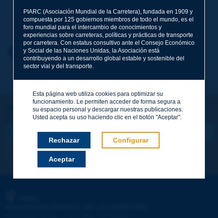
PIARC (Asociación Mundial de la Carretera), fundada en 1909 y
Apellidos
*
compuesta por 125 gobiernos miembros de todo el mundo, es el
foro mundial para el intercambio de conocimientos y
experiencias sobre carreteras, políticas y prácticas de transporte
por carretera. Con estatus consultivo ante el Consejo Económico
Nombre
*
Volver al tema
y Social de las Naciones Unidas, la Asociación está
contribuyendo a un desarrollo global estable y sostenible del
sector vial y del transporte.
Correo electrónico
*
Esta página web utiliza cookies para optimizar su
funcionamiento. Le permiten acceder de forma segura a
¡Sigamos en contacto!
su espacio personal y descargar nuestras publicaciones.
SUSCRIBIRSE A LA NEWSLETTER DE PIARC
Mensaje
*
Usted acepta su uso haciendo clic en el botón "Aceptar".
Rechazar
Configurar
Me suscribo
Ver los archivos
Aceptar
Enviar
PIARC
ASOCIACIÓN MUNDIAL DE LA CARRETERA
e
La Grande Arche - Paroi Sud - 5
étage