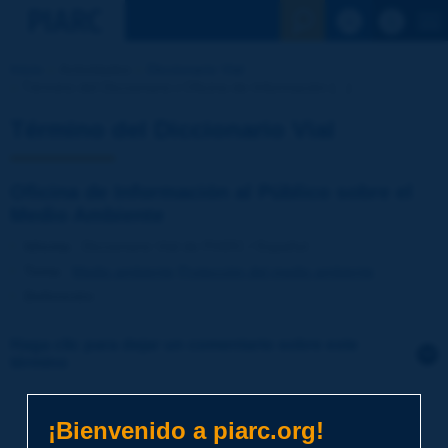
Ver la busqu
Inicio
Actividades
Diccionario Vial
Término del Diccionario | Oficina de Información [...]
Término del Diccionario Vial
Oficina de Información al Público sobre el
Medio Ambiente
Idioma
: Diccionario Vial de PIARC / Español
Tema
:
Medio ambiente
Protección del medio ambiente
Definición
:
Haga clic para dejar un comentario sobre este
término
Tema
*
¡Bienvenido a piarc.org!