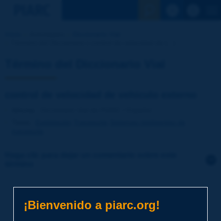
Ver la busqu
Inicio
Actividades
Diccionario Vial
Término del Diccionario | control de velocidad de [...]
Término del Diccionario Vial
control de velocidad de vehículo externo
Idioma
: Diccionario Vial de PIARC / Español
Tema
:
Explotación
Transporte
Sistemas inteligentes de
transporte
Haga clic para dejar un comentario sobre este
término
Tema
*
¡Bienvenido a piarc.org!