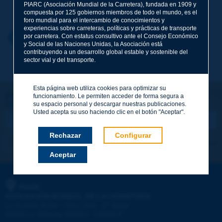
Apellidos
*
PIARC (Asociación Mundial de la Carretera), fundada en 1909 y
compuesta por 125 gobiernos miembros de todo el mundo, es el
foro mundial para el intercambio de conocimientos y
experiencias sobre carreteras, políticas y prácticas de transporte
Nombre
*
por carretera. Con estatus consultivo ante el Consejo Económico
Volver al tema
y Social de las Naciones Unidas, la Asociación está
contribuyendo a un desarrollo global estable y sostenible del
sector vial y del transporte.
Correo electrónico
*
Esta página web utiliza cookies para optimizar su
¡Sigamos en contacto!
funcionamiento. Le permiten acceder de forma segura a
su espacio personal y descargar nuestras publicaciones.
SUSCRIBIRSE A LA NEWSLETTER DE PIARC
Mensaje
*
Usted acepta su uso haciendo clic en el botón "Aceptar".
Rechazar
Configurar
Me suscribo
Ver los archivos
Aceptar
Enviar
PIARC
ASOCIACIÓN MUNDIAL DE LA CARRETERA
e
La Grande Arche - Paroi Sud - 5
étage
92055 La Défense CEDEX - FRANCE