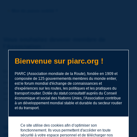
Mot de passe oublié ?
Vous souhaitez devenir membre de
l'Association :
http://www.piarc.org/fr/membre-adhesion/
Bienvenue sur piarc.org !
Devenir membre de PIARC (Association mondiale de la Route)
PIARC (Association mondiale de la Route), fondée en 1909 et
! C'est partager ses savoir-faire et comparer ses expériences
composée de 125 gouvernements membres du monde entier,
avec ses pairs dans le monde entier.
est le forum mondial d'échange de connaissances et
Les membres bénéficient également de toute une gamme de
d'expériences sur les routes, les politiques et les pratiques du
services de grande qualité et de ressources, de promotions
transport routier. Dotée du statut consultatif auprès du Conseil
économique et social des Nations Unies, l'Association contribue
spéciales, de tarifs réduits, etc.
à un développement mondial stable et durable du secteur routier
et du transport.
Ce site utilise des cookies afin d’optimiser son
Vous souhaitez vous inscrire en tant que
fonctionnement. Ils vous permettent d'accéder en toute
simple visiteur :
sécurité à votre espace personnel et de télécharger nos