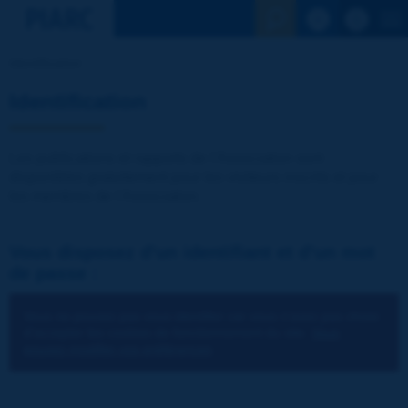
Voir la reche
Identification
Identification
Les publications et rapports de l'Association sont
disponibles gratuitement pour les visiteurs inscrits et pour
les membres de l'Association.
Vous disposez d'un identifiant et d'un mot
de passe :
Vous ne pouvez pas vous identifier car vous n'avez pas choisi
d'accepter les cookies de fonctionnement du site.
Vous
pouvez modifier vos préférences