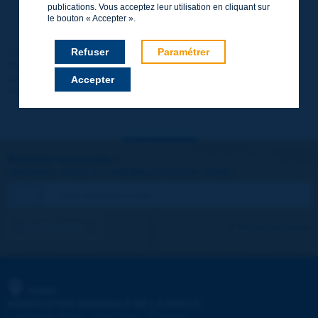
publications. Vous acceptez leur utilisation en cliquant sur
http://www.piarc.org/fr/users.newaccount.htm
le bouton « Accepter ».
Ce compte est entièrement gratuit et sans engagement. Les
Refuser
Paramétrer
données ne seront pas communiquées à des tiers et il n'en sera
pas fait d'utilisation commerciale. Vous pourrez télécharger
Accepter
immédiatement les rapports techniques et d'autres documents.
Restons connectés !
ABONNEZ-VOUS À LA NEWSLETTER DE PIARC
Je m'abonne
Voir les archives
PIARC
ASSOCIATION MONDIALE DE LA ROUTE
e
La Grande Arche - Paroi Sud - 5
étage