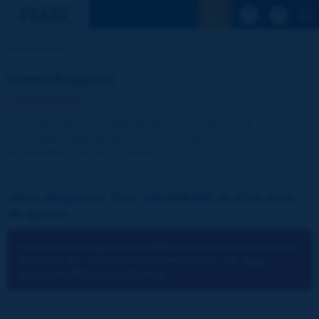
Voir la reche
Identification
Identification
Les publications et rapports de l'Association sont
disponibles gratuitement pour les visiteurs inscrits et pour
les membres de l'Association.
Vous disposez d'un identifiant et d'un mot
de passe :
Vous ne pouvez pas vous identifier car vous n'avez pas choisi
d'accepter les cookies de fonctionnement du site.
Vous
pouvez modifier vos préférences