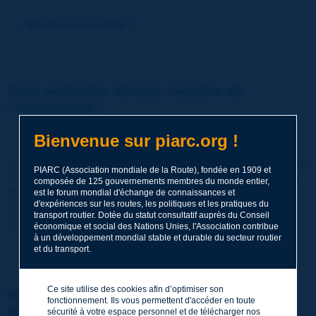
Mot de passe oublié ?
Vous souhaitez devenir membre de
l'Association :
http://www.piarc.org/fr/membre-adhesion/
Bienvenue sur piarc.org !
Devenir membre de PIARC (Association mondiale de la Route)
PIARC (Association mondiale de la Route), fondée en 1909 et
! C'est partager ses savoir-faire et comparer ses expériences
composée de 125 gouvernements membres du monde entier,
avec ses pairs dans le monde entier.
est le forum mondial d'échange de connaissances et
Les membres bénéficient également de toute une gamme de
d'expériences sur les routes, les politiques et les pratiques du
services de grande qualité et de ressources, de promotions
transport routier. Dotée du statut consultatif auprès du Conseil
économique et social des Nations Unies, l'Association contribue
spéciales, de tarifs réduits, etc.
à un développement mondial stable et durable du secteur routier
et du transport.
Ce site utilise des cookies afin d’optimiser son
Vous souhaitez vous inscrire en tant que
fonctionnement. Ils vous permettent d'accéder en toute
simple visiteur :
sécurité à votre espace personnel et de télécharger nos