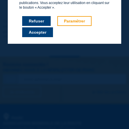
publications. Vous acceptez leur utilisation en cliquant sur
http://www.piarc.org/fr/users.newaccount.htm
le bouton « Accepter ».
Ce compte est entièrement gratuit et sans engagement. Les
Refuser
Paramétrer
données ne seront pas communiquées à des tiers et il n'en sera
pas fait d'utilisation commerciale. Vous pourrez télécharger
Accepter
immédiatement les rapports techniques et d'autres documents.
Restons connectés !
ABONNEZ-VOUS À LA NEWSLETTER DE PIARC
Je m'abonne
Voir les archives
PIARC
ASSOCIATION MONDIALE DE LA ROUTE
e
La Grande Arche - Paroi Sud - 5
étage