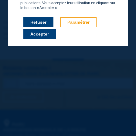
publications. Vous acceptez leur utilisation en cliquant sur
http://www.piarc.org/fr/users.newaccount.htm
le bouton « Accepter ».
Ce compte est entièrement gratuit et sans engagement. Les
Refuser
Paramétrer
données ne seront pas communiquées à des tiers et il n'en sera
pas fait d'utilisation commerciale. Vous pourrez télécharger
Accepter
immédiatement les rapports techniques et d'autres documents.
Restons connectés !
ABONNEZ-VOUS À LA NEWSLETTER DE PIARC
Je m'abonne
Voir les archives
PIARC
ASSOCIATION MONDIALE DE LA ROUTE
e
La Grande Arche - Paroi Sud - 5
étage