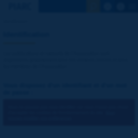
Voir la reche
Identification
Identification
Les publications et rapports de l'Association sont
disponibles gratuitement pour les visiteurs inscrits et pour
les membres de l'Association.
Vous disposez d'un identifiant et d'un mot
de passe :
Vous ne pouvez pas vous identifier car vous n'avez pas choisi
d'accepter les cookies de fonctionnement du site.
Vous
pouvez modifier vos préférences