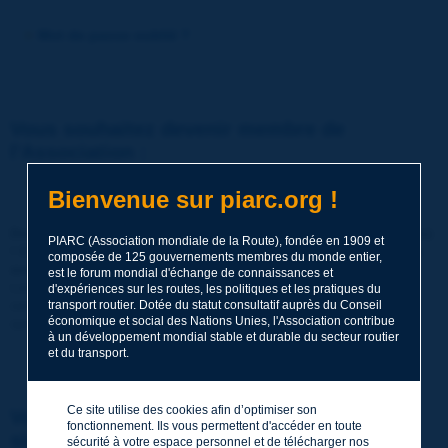
Mot de passe oublié ?
Vous souhaitez devenir membre de
l'Association :
http://www.piarc.org/fr/membre-adhesion/
Bienvenue sur piarc.org !
Devenir membre de PIARC (Association mondiale de la Route)
PIARC (Association mondiale de la Route), fondée en 1909 et
! C'est partager ses savoir-faire et comparer ses expériences
composée de 125 gouvernements membres du monde entier,
avec ses pairs dans le monde entier.
est le forum mondial d'échange de connaissances et
Les membres bénéficient également de toute une gamme de
d'expériences sur les routes, les politiques et les pratiques du
services de grande qualité et de ressources, de promotions
transport routier. Dotée du statut consultatif auprès du Conseil
économique et social des Nations Unies, l'Association contribue
spéciales, de tarifs réduits, etc.
à un développement mondial stable et durable du secteur routier
et du transport.
Ce site utilise des cookies afin d’optimiser son
Vous souhaitez vous inscrire en tant que
fonctionnement. Ils vous permettent d'accéder en toute
simple visiteur :
sécurité à votre espace personnel et de télécharger nos