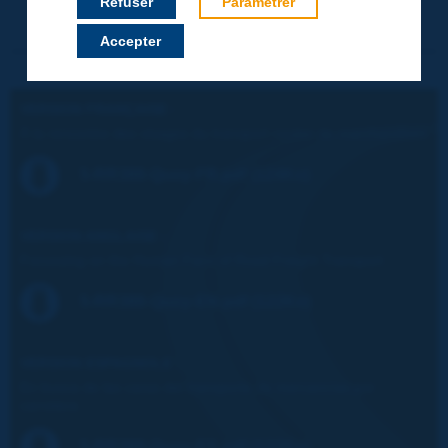
Refuser
Paramétrer
Accepter
VERSION FRANÇAISE :
À la rencontre des visages du transport routier de marchandises
5-RR388-Quoy-FR.pdf (124Ko)
VERSION ANGLAISE :
Focussing on the Human Face of Road Freight Transport
5-RR388-Quoy-EN.pdf (122Ko)
VERSION ESPAGNOLE :
En busca de las caras del transporte de mercancías por
carretera
5-RR388-Quoy-ES.pdf (122Ko)