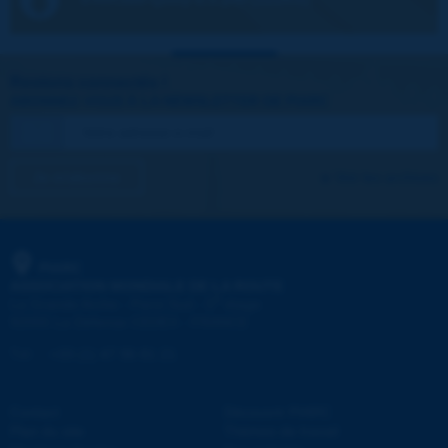
Restons connectés !
ABONNEZ-VOUS À LA NEWSLETTER DE PIARC
Je m'abonne
Voir les archives
PIARC
ASSOCIATION MONDIALE DE LA ROUTE
e
La Grande Arche - Paroi Sud - 5
étage
92055 La Défense CEDEX - FRANCE
Tél :
:
+33 (1) 47 96 81 21
Contact
Découvrir PIARC
Plan du site
Thèmes de travail