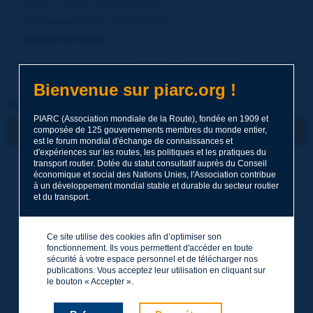
Type :
Dossiers Routes/Roads
Référence PIARC :
RR388-039
Nombre de pages :
2
Bienvenue sur piarc.org !
Cet article a été publié dans la revue Routes/Roads
PIARC (Association mondiale de la Route), fondée en 1909 et
composée de 125 gouvernements membres du monde entier,
est le forum mondial d'échange de connaissances et
d'expériences sur les routes, les politiques et les pratiques du
transport routier. Dotée du statut consultatif auprès du Conseil
N° 388
économique et social des Nations Unies, l'Association contribue
1e trimestre 2021 / Mars
à un développement mondial stable et durable du secteur routier
Transport de marchandises
et du transport.
Ce site utilise des cookies afin d’optimiser son
fonctionnement. Ils vous permettent d'accéder en toute
sécurité à votre espace personnel et de télécharger nos
publications. Vous acceptez leur utilisation en cliquant sur
le bouton « Accepter ».