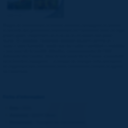
Malgré de nombreuses et encore récentes campagnes et actions,
la sécurité des personnels intervenant sur l’autoroute reste un sujet
préoccupant, notamment vis-à-vis de la circulation des poids
lourds. En parallèle, l’autoroute apparaît souvent comme un «
tuyau » sans humanité, tandis que les routiers semblent « invisibles
» aux yeux de la société. Atlandes, concessionnaire de l’A63 –
Autoroute des Landes, dans le sud-ouest de la France, à proximité
de la frontière espagnole –, a essayé de changer cette perception
en organisant des rencontres entre conducteurs routiers et agents
de l’autoroute.
Fiche d'information
Date :
2021
Auteur(s) :
QUOY Olivier
Domaine(s) :
Transport de marchandises