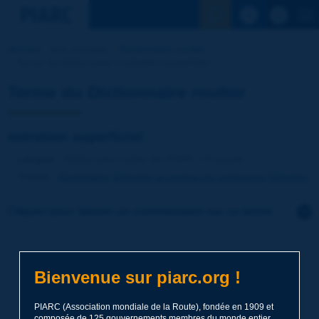
Voir la reche
Accueil
Nos activités
Dictionnaire routier
Terme du dictionnaire | entretien superficiel
Terme du Dictionnaire routier
entretien superficiel
Langue
: Dictionnaire routier de PIARC / Français
Thème
:
Exploitation
Entretien et gestion du patrimoine
Entretien
Cliquer pour laisser un commentaire sur ce terme
Sujet
*
Bienvenue sur piarc.org !
Nom
*
PIARC (Association mondiale de la Route), fondée en 1909 et
composée de 125 gouvernements membres du monde entier,