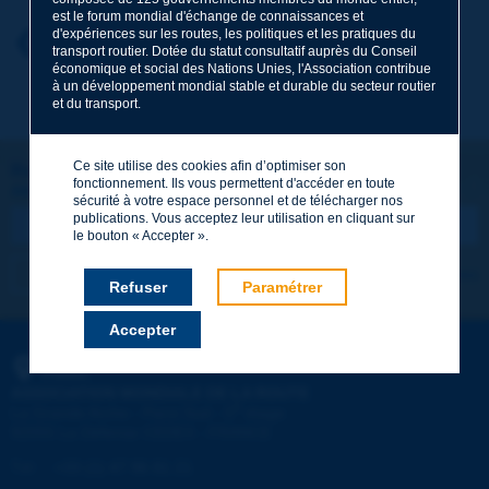
est le forum mondial d'échange de connaissances et
d'expériences sur les routes, les politiques et les pratiques du
Prénom
*
Retour au thème
transport routier. Dotée du statut consultatif auprès du Conseil
économique et social des Nations Unies, l'Association contribue
à un développement mondial stable et durable du secteur routier
et du transport.
Courriel
*
Ce site utilise des cookies afin d’optimiser son
Restons connectés !
fonctionnement. Ils vous permettent d'accéder en toute
ABONNEZ-VOUS À LA NEWSLETTER DE PIARC
Message
*
sécurité à votre espace personnel et de télécharger nos
publications. Vous acceptez leur utilisation en cliquant sur
le bouton « Accepter ».
Je m'abonne
Voir les archives
Refuser
Paramétrer
Accepter
Envoyer
PIARC
ASSOCIATION MONDIALE DE LA ROUTE
e
La Grande Arche - Paroi Sud - 5
étage
92055 La Défense CEDEX - FRANCE
Tél :
:
+33 (1) 47 96 81 21