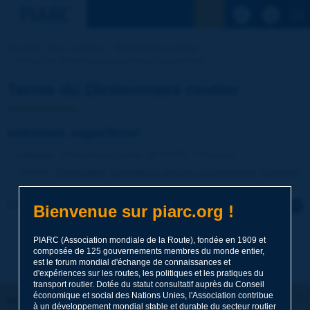
Voir la reche
Accueil
Nos activités
Dictionnaire routier
Terme du dictionnaire | entretien superficiel
Terme du Dictionnaire routier
entretien superficiel
Langue
: Dictionnaire routier de PIARC / Français
Thème
:
Exploitation
Entretien et gestion du patrimoine
Entretien
Cliquer pour laisser un commentaire sur ce terme
Bienvenue sur piarc.org !
Sujet
*
PIARC (Association mondiale de la Route), fondée en 1909 et
composée de 125 gouvernements membres du monde entier,
est le forum mondial d'échange de connaissances et
d'expériences sur les routes, les politiques et les pratiques du
transport routier. Dotée du statut consultatif auprès du Conseil
Nom
*
économique et social des Nations Unies, l'Association contribue
Restons connectés !
à un développement mondial stable et durable du secteur routier