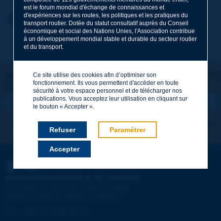
est le forum mondial d'échange de connaissances et
d'expériences sur les routes, les politiques et les pratiques du
Prénom
*
Retour au thème
transport routier. Dotée du statut consultatif auprès du Conseil
économique et social des Nations Unies, l'Association contribue
à un développement mondial stable et durable du secteur routier
et du transport.
Courriel
*
Ce site utilise des cookies afin d’optimiser son
Restons connectés !
fonctionnement. Ils vous permettent d'accéder en toute
ABONNEZ-VOUS À LA NEWSLETTER DE PIARC
Message
*
sécurité à votre espace personnel et de télécharger nos
publications. Vous acceptez leur utilisation en cliquant sur
le bouton « Accepter ».
Je m'abonne
Voir les archives
Refuser
Paramétrer
Accepter
Envoyer
PIARC
ASSOCIATION MONDIALE DE LA ROUTE
e
La Grande Arche - Paroi Sud - 5
étage
92055 La Défense CEDEX - FRANCE
Tél :
:
+33 (1) 47 96 81 21