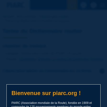
Voir la reche
Accueil
Nos activités
Dictionnaire routier
Terme du dictionnaire | chantier de travaux
Terme du Dictionnaire routier
chantier de travaux
Langue
: Dictionnaire routier de PIARC / Français
Thème
:
Exploitation
Entretien et gestion du patrimoine
Entretien
Cliquer pour laisser un commentaire sur ce terme
Sujet
*
Bienvenue sur piarc.org !
Nom
*
PIARC (Association mondiale de la Route), fondée en 1909 et
composée de 125 gouvernements membres du monde entier,