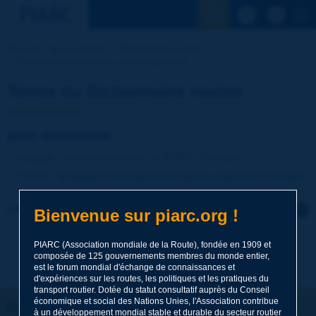
Voir la reche
Accueil
Nos activités
Dictionnaire routier
Terme du dictionnaire | post-traitement
Terme du Dictionnaire routier
post-traitement
Langue
: Dictionnaire routier de PIARC / Français
Thème
:
Exploitation
Entretien et gestion du patrimoine
Entretien
Cliquer pour laisser un commentaire sur ce terme
Bienvenue sur piarc.org !
Sujet
*
PIARC (Association mondiale de la Route), fondée en 1909 et
composée de 125 gouvernements membres du monde entier,
est le forum mondial d'échange de connaissances et
d'expériences sur les routes, les politiques et les pratiques du
transport routier. Dotée du statut consultatif auprès du Conseil
Nom
*
économique et social des Nations Unies, l'Association contribue
Restons connectés !
à un développement mondial stable et durable du secteur routier