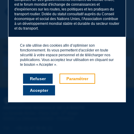
est le forum mondial d'échange de connaissances et
d'expériences sur les routes, les politiques et les pratiques du
Prénom
*
Retour au thème
transport routier. Dotée du statut consultatif auprès du Conseil
économique et social des Nations Unies, l'Association contribue
à un développement mondial stable et durable du secteur routier
et du transport.
Courriel
*
Ce site utilise des cookies afin d’optimiser son
Restons connectés !
fonctionnement. Ils vous permettent d'accéder en toute
ABONNEZ-VOUS À LA NEWSLETTER DE PIARC
Message
*
sécurité à votre espace personnel et de télécharger nos
publications. Vous acceptez leur utilisation en cliquant sur
le bouton « Accepter ».
Je m'abonne
Voir les archives
Refuser
Paramétrer
Accepter
Envoyer
PIARC
ASSOCIATION MONDIALE DE LA ROUTE
e
La Grande Arche - Paroi Sud - 5
étage
92055 La Défense CEDEX - FRANCE
Tél :
:
+33 (1) 47 96 81 21