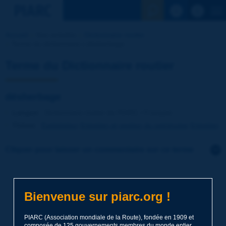
Voir la reche
Accueil
Nos activités
Dictionnaire routier
Terme du dictionnaire | désherbage
Terme du Dictionnaire routier
désherbage
Langue
: Dictionnaire routier de PIARC / Français
Thème
:
Exploitation
Entretien et gestion du patrimoine
Entretien
Cliquer pour laisser un commentaire sur ce terme
Sujet
*
Bienvenue sur piarc.org !
Nom
*
PIARC (Association mondiale de la Route), fondée en 1909 et
composée de 125 gouvernements membres du monde entier,