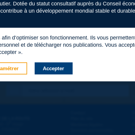
outier. Dotée du statut consultatif auprès du Conseil éco
 contribue à un développement mondial stable et durable 
s afin d’optimiser son fonctionnement. Ils vous permetten
rsonnel et de télécharger nos publications. Vous acceptez
ccepter ».
amétrer
Accepter
Contact
D
 DE LA ROUTE
Plan du site
T
e
d - 5
étage
Mentions légales
N
 - FRANCE
Données personnelles
A