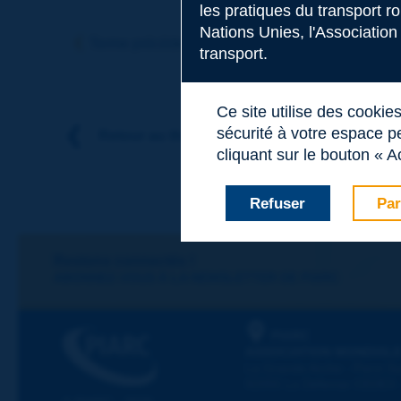
les pratiques du transport r
Sujet
*
Nations Unies, l'Association
Terme précédent
Terme suivant
transport.
Nom
*
Ce site utilise des cookie
sécurité à votre espace pe
Retour au thème
cliquant sur le bouton « A
Prénom
*
Refuser
Par
Courriel
*
Restons connectés !
ABONNEZ-VOUS À LA NEWSLETTER DE PIARC
Message
*
PIARC
ASSOCIATION MONDIALE
La Grande Arche - Paroi Su
92055 La Défense CEDEX