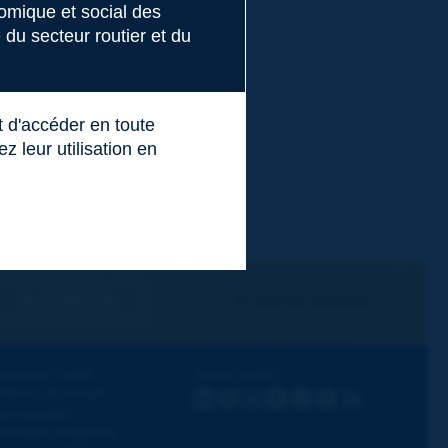
nomique et social des
du secteur routier et du
t d'accéder en toute
 leur utilisation en
Je m'abonne
Voir les archives
écouvrir PIARC
Suivez PIARC
hèmes de travail
LinkedIn
X
Instagram
Facebook
Flickr
Youtube
RSS
os activités
ctualités & Agenda