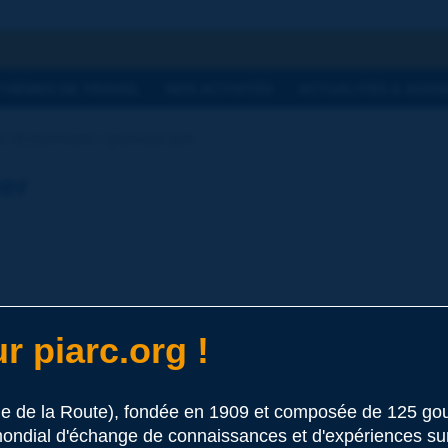
he
THÈMES DE TRAVAIL
NOS ACTIVITÉS
ACTUALITÉS & AGEN
 dictionnaire | granulat poli
ier
r piarc.org !
s routes
 ce terme
le de la Route), fondée en 1909 et composée de 125 
ondial d'échange de connaissances et d'expériences sur l