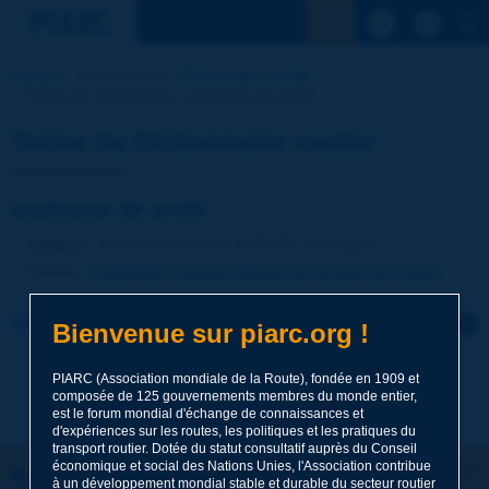
Voir la reche
Accueil
Nos activités
Dictionnaire routier
Terme du dictionnaire | analyseur de profil
Terme du Dictionnaire routier
analyseur de profil
Langue
: Dictionnaire routier de PIARC / Français
Thème
:
Exploitation
Caractéristiques de surface des routes
Cliquer pour laisser un commentaire sur ce terme
Bienvenue sur piarc.org !
Sujet
*
PIARC (Association mondiale de la Route), fondée en 1909 et
composée de 125 gouvernements membres du monde entier,
est le forum mondial d'échange de connaissances et
d'expériences sur les routes, les politiques et les pratiques du
transport routier. Dotée du statut consultatif auprès du Conseil
Nom
*
économique et social des Nations Unies, l'Association contribue
Restons connectés !
à un développement mondial stable et durable du secteur routier