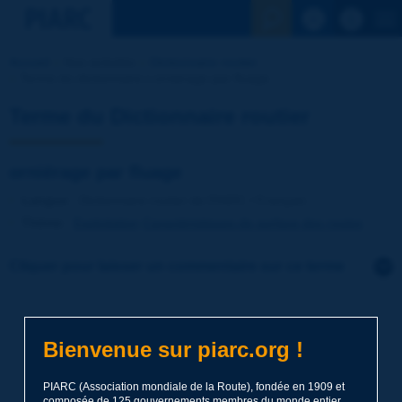
Voir la reche
Accueil
Nos activités
Dictionnaire routier
Terme du dictionnaire | orniérage par fluage
Terme du Dictionnaire routier
orniérage par fluage
Langue
: Dictionnaire routier de PIARC / Français
Thème
:
Exploitation
Caractéristiques de surface des routes
Cliquer pour laisser un commentaire sur ce terme
Sujet
*
Bienvenue sur piarc.org !
Nom
*
PIARC (Association mondiale de la Route), fondée en 1909 et
composée de 125 gouvernements membres du monde entier,