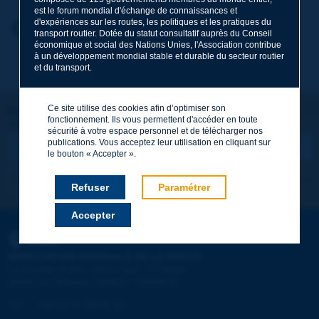
est le forum mondial d'échange de connaissances et
d'expériences sur les routes, les politiques et les pratiques du
Prénom
*
Retour au thème
transport routier. Dotée du statut consultatif auprès du Conseil
économique et social des Nations Unies, l'Association contribue
à un développement mondial stable et durable du secteur routier
et du transport.
Courriel
*
Ce site utilise des cookies afin d’optimiser son
Restons connectés !
fonctionnement. Ils vous permettent d'accéder en toute
ABONNEZ-VOUS À LA NEWSLETTER DE PIARC
Message
*
sécurité à votre espace personnel et de télécharger nos
publications. Vous acceptez leur utilisation en cliquant sur
le bouton « Accepter ».
Je m'abonne
Voir les archives
Refuser
Paramétrer
Accepter
Envoyer
PIARC
ASSOCIATION MONDIALE DE LA ROUTE
e
La Grande Arche - Paroi Sud - 5
étage
92055 La Défense CEDEX - FRANCE
Tél :
:
+33 (1) 47 96 81 21