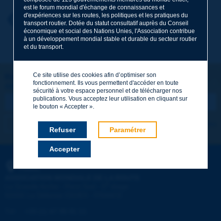
est le forum mondial d'échange de connaissances et
d'expériences sur les routes, les politiques et les pratiques du
Prénom
*
Retour au thème
transport routier. Dotée du statut consultatif auprès du Conseil
économique et social des Nations Unies, l'Association contribue
à un développement mondial stable et durable du secteur routier
et du transport.
Courriel
*
Ce site utilise des cookies afin d’optimiser son
Restons connectés !
fonctionnement. Ils vous permettent d'accéder en toute
ABONNEZ-VOUS À LA NEWSLETTER DE PIARC
Message
*
sécurité à votre espace personnel et de télécharger nos
publications. Vous acceptez leur utilisation en cliquant sur
le bouton « Accepter ».
Je m'abonne
Voir les archives
Refuser
Paramétrer
Accepter
Envoyer
PIARC
ASSOCIATION MONDIALE DE LA ROUTE
e
La Grande Arche - Paroi Sud - 5
étage
92055 La Défense CEDEX - FRANCE
Tél :
:
+33 (1) 47 96 81 21