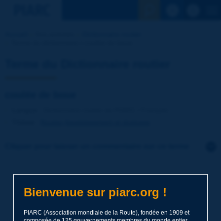
Voir la reche
Accueil
Nos activités
Dictionnaire routier
Terme du dictionnaire | coulée de boue
Terme du Dictionnaire routier
coulée de boue
Langue
: Dictionnaire routier de PIARC / Français
Thème
:
Routes
Assainissement et drainage
Cliquer pour laisser un commentaire sur ce terme
Sujet
*
Bienvenue sur piarc.org !
Nom
*
PIARC (Association mondiale de la Route), fondée en 1909 et
composée de 125 gouvernements membres du monde entier,